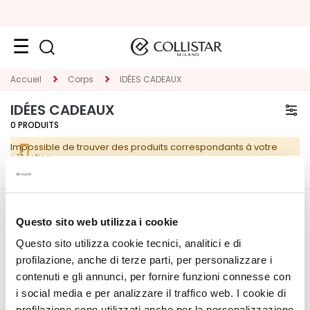
VISAGE
Accueil
Corps
IDÉES CADEAUX
K
IDÉES CADEAUX
A
0
PRODUITS
T
Impossible de trouver des produits correspondants à votre
E
sélection.
G
O
R
CORPORATE
MON PROFIL
I
Questo sito web utilizza i cookie
E
Questo sito utilizza cookie tecnici, analitici e di
Qui sommes-nous
Informations du compte
T
profilazione, anche di terze parti, per personalizzare i
Contacts
Carnet d'adresses
r
contenuti e gli annunci, per fornire funzioni connesse con
Déclaration d'accessibilité
Mes commandes
a
i social media e per analizzare il traffico web. I cookie di
Ma liste de souhaits
i
profilazione sono utilizzati anche per la personalizzazione