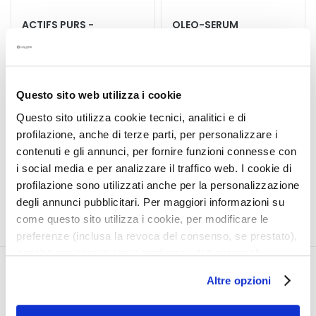
t
ACTIFS PURS -
OLEO-SERUM
e
CONCENTRE BIPHASE
VOLUMISANT BUSTE
m
AMINCISSANT* ALGUES
e
MARINES + PEPTIDES
Action choc
Repulpant regalbant
n
t
Questo sito web utilizza i cookie
s
produit non disponible
Questo sito utilizza cookie tecnici, analitici e di
s
produit non disponible
profilazione, anche di terze parti, per personalizzare i
p
contenuti e gli annunci, per fornire funzioni connesse con
é
4,7
/5
i social media e per analizzare il traffico web. I cookie di
3
c
reviews
profilazione sono utilizzati anche per la personalizzazione
i
degli annunci pubblicitari. Per maggiori informazioni su
f
come questo sito utilizza i cookie, per modificare le
i
preferenze (inclusa la revoca del consenso, se prestato),
q
nonché per sapere come trattiamo i dati personali –
u
anche raccolti tramite cookie – può consultare
e
CORPORATE
MON PROFIL
Altre opzioni
l’informativa cookie completa e l’informativa privacy
s
disponibili
qui
. Le ricordiamo che, qualora clicchi su
Qui sommes-nous
Informations du compte