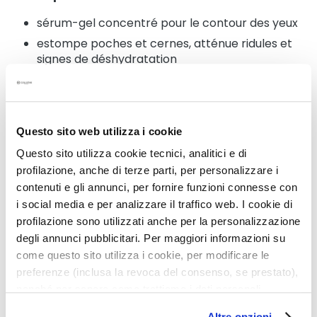
N
e
sérum-gel concentré pour le contour des yeux
t
estompe poches et cernes, atténue ridules et
t
signes de déshydratation
o
contour des yeux hydraté, regard reposé
y
a
n
t
Questo sito web utilizza i cookie
Détails
s
Questo sito utilizza cookie tecnici, analitici e di
e
profilazione, anche di terze parti, per personalizzare i
Un conseil supplémentaire
t
contenuti e gli annunci, per fornire funzioni connesse con
d
i social media e per analizzare il traffico web. I cookie di
e
profilazione sono utilizzati anche per la personalizzazione
Mode d'emploi
m
degli annunci pubblicitari. Per maggiori informazioni su
a
come questo sito utilizza i cookie, per modificare le
q
preferenze (inclusa la revoca del consenso, se prestato),
u
Produits associés
nonché per sapere come trattiamo i dati personali –
i
anche raccolti tramite cookie – può consultare
l
Altre opzioni