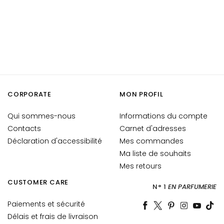
i
a
n
t
s
S
é
CORPORATE
MON PROFIL
r
u
Qui sommes-nous
Informations du compte
m
Contacts
Carnet d'adresses
s
Déclaration d'accessibilité
Mes commandes
C
Ma liste de souhaits
r
Mes retours
è
CUSTOMER CARE
m
N° 1
EN PARFUMERIE
e
Paiements et sécurité
s
Délais et frais de livraison
p