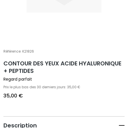
t
e
m
e
n
t
s
Référence:
K21826
s
p
CONTOUR DES YEUX ACIDE HYALURONIQUE
é
+ PEPTIDES
c
i
Regard parfait
f
Prix le plus bas des 30 derniers jours: 35,00 €
i
35,00 €
q
u
e
s
Description