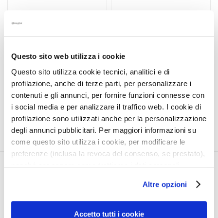
t
SHAMPOOING
SHAMPOOING
e
REVITALISANT
VOLUMISANT
m
ANTICHUTE*
e
Avec Trighogen Veg®
n
Questo sito web utilizza i cookie
t
produit non disponible
Questo sito utilizza cookie tecnici, analitici e di
s
15,50 €
profilazione, anche di terze parti, per personalizzare i
s
contenuti e gli annunci, per fornire funzioni connesse con
p
i social media e per analizzare il traffico web. I cookie di
é
profilazione sono utilizzati anche per la personalizzazione
c
degli annunci pubblicitari. Per maggiori informazioni su
i
come questo sito utilizza i cookie, per modificare le
f
preferenze (inclusa la revoca del consenso, se prestato),
i
nonché per sapere come trattiamo i dati personali –
q
CORPORATE
MON PROFIL
anche raccolti tramite cookie – può consultare
u
Altre opzioni
e
l’informativa cookie completa e l’informativa privacy
Qui sommes-nous
Informations du compte
s
disponibili
qui
. Le ricordiamo che, qualora clicchi su
Contacts
Carnet d'adresses
“Utilizza solo i cookie necessari”, non sarà installato
Accetto tutti i cookie
Déclaration d'accessibilité
Mes commandes