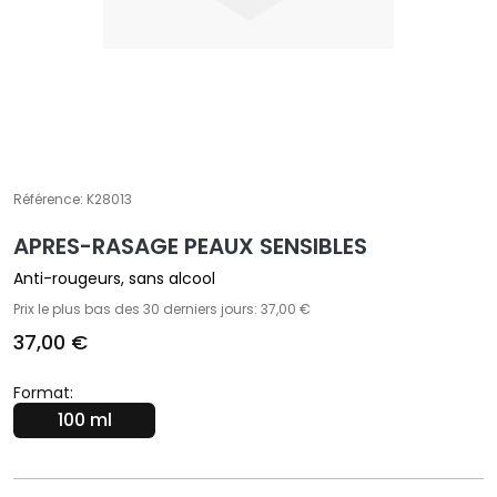
t
e
m
e
n
t
s
Référence:
K28013
s
p
APRES-RASAGE PEAUX SENSIBLES
é
c
Anti-rougeurs, sans alcool
i
Prix le plus bas des 30 derniers jours: 37,00 €
f
37,00 €
i
q
Format:
u
100 ml
e
s