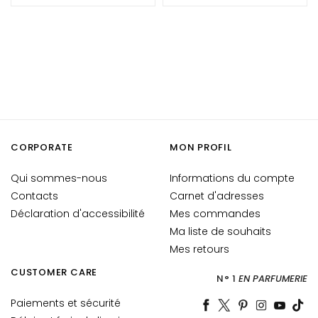
i
a
n
t
s
S
é
r
CORPORATE
MON PROFIL
u
m
Qui sommes-nous
Informations du compte
s
Contacts
Carnet d'adresses
Déclaration d'accessibilité
C
Mes commandes
r
Ma liste de souhaits
è
Mes retours
m
CUSTOMER CARE
e
N° 1
EN PARFUMERIE
s
Paiements et sécurité
p