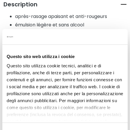
N
Description
e
t
après-rasage apaisant et anti-rougeurs
t
émulsion légère et sans alcool
o
riche en vitamines, hydrate et régénère la peau
y
a
n
t
Détails
Questo sito web utilizza i cookie
s
Questo sito utilizza cookie tecnici, analitici e di
e
profilazione, anche di terze parti, per personalizzare i
Mode d'emploi
t
contenuti e gli annunci, per fornire funzioni connesse con
d
i social media e per analizzare il traffico web. I cookie di
e
m
profilazione sono utilizzati anche per la personalizzazione
Produits associés
a
degli annunci pubblicitari. Per maggiori informazioni su
q
come questo sito utilizza i cookie, per modificare le
u
preferenze (inclusa la revoca del consenso, se prestato),
i
nonché per sapere come trattiamo i dati personali –
l
anche raccolti tramite cookie – può consultare