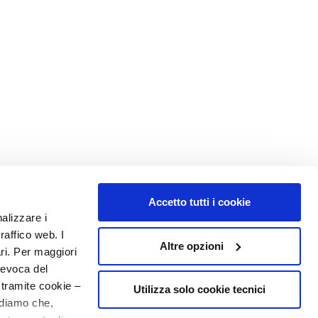
Accetto tutti i cookie
nalizzare i
raffico web. I
Altre opzioni
ari. Per maggiori
revoca del
 tramite cookie –
Utilizza solo cookie tecnici
rdiamo che,