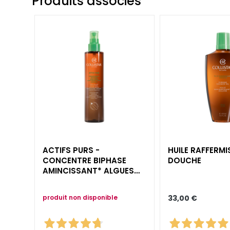
Produits associés
Peau terne et
dyschromies
Peau sensible
Rides
Perte de tonus et
compacité
LINIEN
Gocce Magiche
Attivi Puri
Idro-attiva
ACTIFS PURS -
HUILE RAFFERM
CONCENTRE BIPHASE
DOUCHE
Rigenera
AMINCISSANT* ALGUES
Lift HD+
MARINES + PEPTIDES
Futura
produit non disponible
33,00 €
Unica
NOT