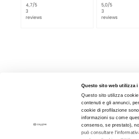
4,7
/5
5,0
/5
Corps
3
3
KATEGORIE
reviews
reviews
Crèmes et huiles
Bain et Douche
Exfoliants Corps
Déodorants
Autobronzants
supersérums
BEDARF
Questo sito web utilizza i
Autobronzants
Questo sito utilizza cookie 
contenuti e gli annunci, pe
Glass Skin
CORPORATE
CUSTOMER 
cookie di profilazione sono
Hydratation et
Qui sommes-nous
Paiements e
informazioni su come questo
nutrition
Contacts
Délais et fra
consenso, se prestato), no
Raffermir
può consultare l’informativ
Déclaration d'accessibilité
Retours et