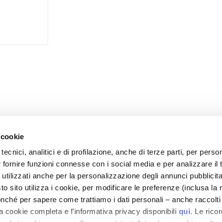
 cookie
tecnici, analitici e di profilazione, anche di terze parti, per perso
r fornire funzioni connesse con i social media e per analizzare il t
CARE
MON PROFIL
 utilizzati anche per la personalizzazione degli annunci pubblicit
t sécurité
Informations du compte
 sito utilizza i cookie, per modificare le preferenze (inclusa la 
is de livraison
Carnet d'adresses
nché per sapere come trattiamo i dati personali – anche raccolti
a cookie completa e l’informativa privacy disponibili
qui
. Le rico
 remboursements
Mes commandes