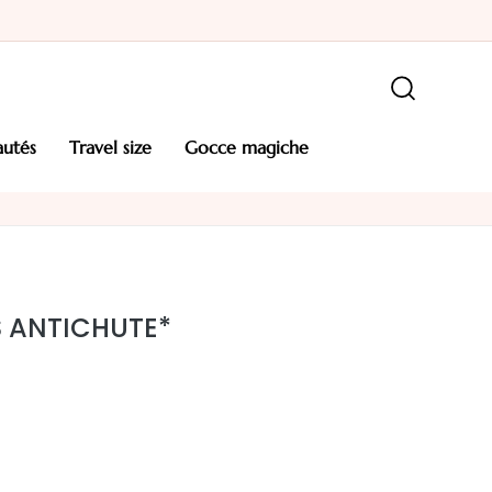
autés
travel size
gocce magiche
S ANTICHUTE*