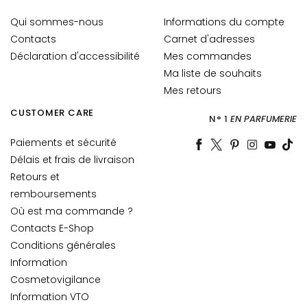
o
Qui sommes-nous
Informations du compte
u
Contacts
Carnet d'adresses
r
Déclaration d'accessibilité
Mes commandes
l
e
Ma liste de souhaits
v
Mes retours
i
CUSTOMER CARE
N° 1
EN PARFUMERIE
s
a
Paiements et sécurité
g
Délais et frais de livraison
e
Retours et
C
remboursements
o
Où est ma commande ?
n
Contacts E-Shop
t
Conditions générales
o
Information
u
Cosmetovigilance
r
Information VTO
d