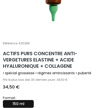
t
e
m
e
n
t
s
Référence:
K25288
s
p
ACTIFS PURS CONCENTRE ANTI-
é
VERGETURES ELASTINE + ACIDE
c
HYALURONIQUE + COLLAGENE
i
f
• spécial grossesse • régimes amincissants • puberté
i
Prix le plus bas des 30 derniers jours: 34,50 €
q
34,50 €
u
e
Format:
s
150 ml