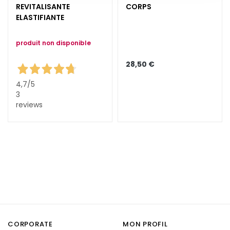
REVITALISANTE
CORPS
i
ELASTIFIANTE
a
n
produit non disponible
t
s
28,50 €
S
4,7
/5
é
3
r
reviews
u
m
s
C
r
è
m
e
s
CORPORATE
MON PROFIL
p