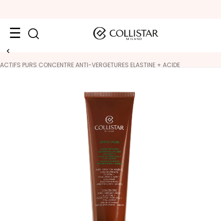
VISAGE
ACTIFS PURS CONCENTRE ANTI-VERGETURES ELASTINE + ACIDE
HYALURONIQUE + COLLAGENE
K
A
T
E
G
O
R
I
E
T
r
a
i