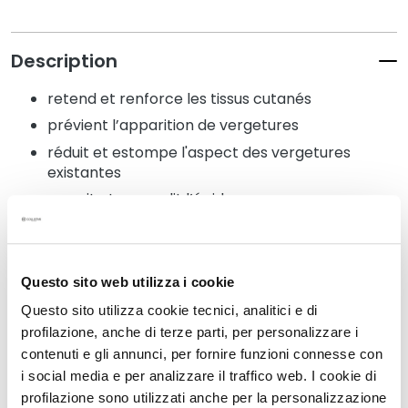
N
e
t
Description
t
o
retend et renforce les tissus cutanés
y
prévient l’apparition de vergetures
a
n
réduit et estompe l'aspect des vergetures
t
existantes
s
nourrit et assouplit l’épiderme
e
t
d
Détails
e
Questo sito web utilizza i cookie
m
Questo sito utilizza cookie tecnici, analitici e di
a
Un conseil supplémentaire
profilazione, anche di terze parti, per personalizzare i
q
contenuti e gli annunci, per fornire funzioni connesse con
u
i social media e per analizzare il traffico web. I cookie di
i
Mode d'emploi
profilazione sono utilizzati anche per la personalizzazione
l