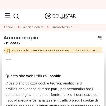
VISAGE
Accueil
A casa con te
Aromaterapia
K
Aromaterapia
A
0
PRODUITS
T
Impossible de trouver des produits correspondants à votre
E
sélection.
G
O
R
CORPORATE
MON PROFIL
I
Questo sito web utilizza i cookie
E
Questo sito utilizza cookie tecnici, analitici e di
Qui sommes-nous
Informations du compte
T
profilazione, anche di terze parti, per personalizzare i
Contacts
Carnet d'adresses
r
contenuti e gli annunci, per fornire funzioni connesse con
Déclaration d'accessibilité
Mes commandes
a
i social media e per analizzare il traffico web. I cookie di
Ma liste de souhaits
i
profilazione sono utilizzati anche per la personalizzazione