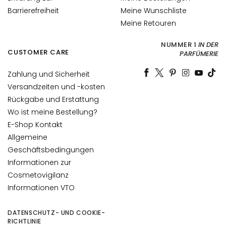
s
Barrierefreiheit
Meine Wunschliste
i
Meine Retouren
c
h
NUMMER 1
IN DER
CUSTOMER CARE
PARFÜMERIE
t
s
Zahlung und Sicherheit
r
Versandzeiten und -kosten
e
Rückgabe und Erstattung
i
Wo ist meine Bestellung?
n
E-Shop Kontakt
i
g
Allgemeine
u
Geschäftsbedingungen
n
Informationen zur
g
Cosmetovigilanz
Informationen VTO
P
e
DATENSCHUTZ- UND COOKIE-
e
RICHTLINIE