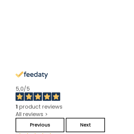
Pigmentflecken
Empfindliche Haut
Falten
Verlust von Elastizität
und Spannkraft
LINIEN
Gocce Magiche
Attivi Puri
Idro-attiva
5,0
/5
Rigenera
Lift HD+
1
product reviews
Futura
All reviews >
Unica
Previous
Next
NOT