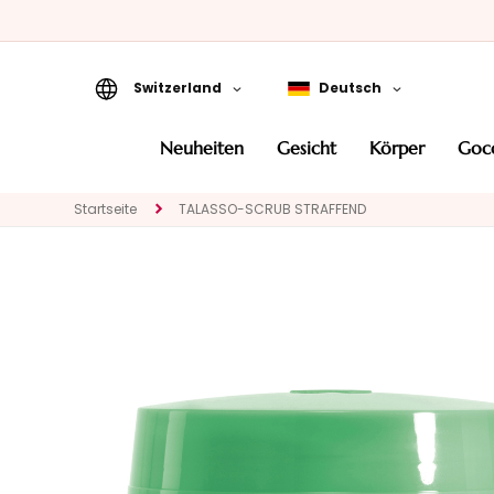
Switzerland
Deutsch
Neuheiten
neuheiten
gesicht
körper
go
Gesicht
KATEGORIE
Startseite
TALASSO-SCRUB STRAFFEND
Spezialbehandlungen
Gesichtsreinigung
Peeling und Masken
Gesichtsserum
Gesichtspflege
Augen- und
Lippenpflege
BEDARF