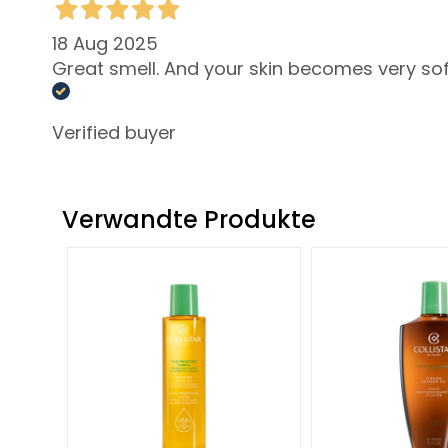
KÖRPER
KATEGORIE
18 Aug 2025
Bodylotion und
Great smell. And your skin becomes very soft
Körperöl
Reinigung
Verified buyer
Körperpeeling
Deodorants
Verwandte Produkte
Selbstbräuner
superserum
BEDARF
Selbstbräuner
Glass Skin
Flüssigkeitszufuhr und
Ernährung
Festigend