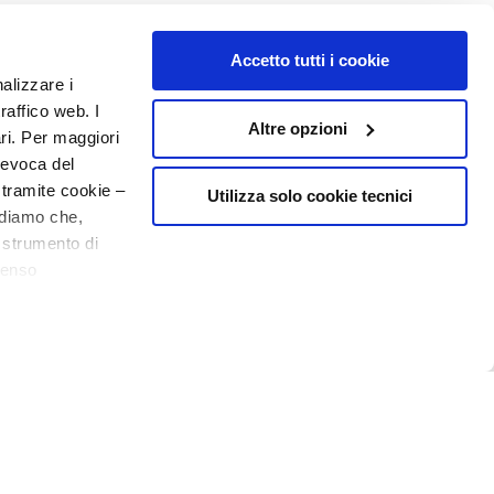
Accetto tutti i cookie
nalizzare i
raffico web. I
Altre opzioni
ari. Per maggiori
revoca del
 tramite cookie –
Utilizza solo cookie tecnici
rdiamo che,
o strumento di
senso
ere, in modo più
NUMMER 1
IN DER PARFÜMERIE