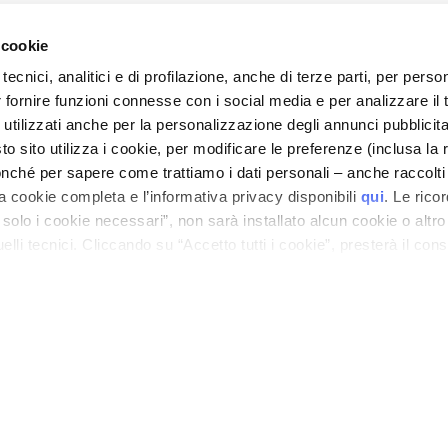
 cookie
tecnici, analitici e di profilazione, anche di terze parti, per perso
r fornire funzioni connesse con i social media e per analizzare il t
CARE
MEIN PROFIL
 utilizzati anche per la personalizzazione degli annunci pubblicit
 Sicherheit
Kontoinformationen
 sito utilizza i cookie, per modificare le preferenze (inclusa la 
en und -kosten
Adressbuch
nché per sapere come trattiamo i dati personali – anche raccolti
a cookie completa e l’informativa privacy disponibili
qui
. Le rico
nd Erstattung
Meine Bestellungen
a solo i cookie necessari”, non sarà installato alcun cookie o altr
e Bestellung?
Meine Wunschliste
lli tecnici. Cliccando su “Accetto tutti i cookie”, presterà il con
akt
Meine Retouren
cookie utilizzati dal sito. Cliccando su “Altre opzioni”, potrà scegli
 Geschäftsbedingungen
orizzare.
en zur Cosmetovigilanz
nen VTO