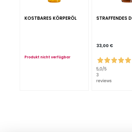
Anti-Cellulite und
Figurpflege
KOSTBARES KÖRPERÖL
STRAFFENDES 
LÖSUNGEN FÜR
Spezifische Bereiche
Cellulite
33,00 €
Schlaffe Haut
Trockene Haut
Produkt nicht verfügbar
Fettansammlungen
5,0
/5
3
Pflege für Brust und
reviews
Dekolleté
LINIEN
Glass Skin
Festigend
Anti-Cellulite und
Figurpflege