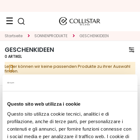
Neuheiten
Startseite
SONNENPRODUKTE
GESCHENKIDEEN
GESCHENKIDEEN
Gesicht
0
ARTIKEL
K
Leider können wir keine passenden Produkte zu ihrer Auswahl
A
finden.
T
E
G
O
CORPORATE
MEIN PROFIL
R
Questo sito web utilizza i cookie
I
Über uns
Kontoinformationen
Questo sito utilizza cookie tecnici, analitici e di
E
Kontakt
Adressbuch
profilazione, anche di terze parti, per personalizzare i
Erklärung zur
Meine Bestellungen
contenuti e gli annunci, per fornire funzioni connesse con
S
Barrierefreiheit
Meine Wunschliste
i social media e per analizzare il traffico web. I cookie di
p