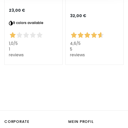
t
s
23,00 €
s
32,00 €
e
9 colors available
r
u
m
1,0
/5
4,6
/5
1
5
G
reviews
reviews
e
s
i
c
h
t
s
p
f
l
CORPORATE
MEIN PROFIL
e