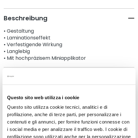
s
i
Beschreibung
c
h
• Gestaltung
t
• Laminationseffekt
s
• Verfestigende Wirkung
r
• Langlebig
e
• Mit hochpräzisem Miniapplikator
i
n
Details
i
g
u
Ein zusätzlicher Tipp
n
Questo sito web utilizza i cookie
g
Questo sito utilizza cookie tecnici, analitici e di
Anwendung
profilazione, anche di terze parti, per personalizzare i
P
contenuti e gli annunci, per fornire funzioni connesse con
e
i social media e per analizzare il traffico web. I cookie di
e
Sicherheitsinformationen
profilazione sono utilizzati anche per la personalizzazione