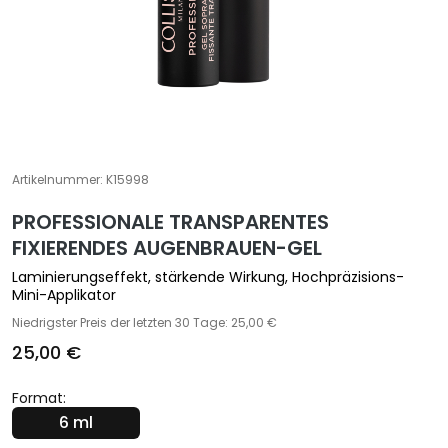
e
z
i
a
l
b
e
h
Artikelnummer:
K15998
a
PROFESSIONALE TRANSPARENTES
n
FIXIERENDES AUGENBRAUEN-GEL
d
l
Laminierungseffekt, stärkende Wirkung, Hochpräzisions-
u
Mini-Applikator
n
Niedrigster Preis der letzten 30 Tage: 25,00 €
g
25,00 €
e
n
Format:
G
6 ml
e