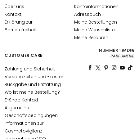
g
Über uns
Kontoinformationen
e
Kontakt
Adressbuch
A
Erklärung zur
Meine Bestellungen
u
Barrierefreiheit
Meine Wunschliste
g
Meine Retouren
e
n
NUMMER 1
IN DER
CUSTOMER CARE
PARFÜMERIE
-
u
Zahlung und Sicherheit
n
Versandzeiten und -kosten
d
Rückgabe und Erstattung
L
Wo ist meine Bestellung?
i
E-Shop Kontakt
p
p
Allgemeine
e
Geschäftsbedingungen
n
Informationen zur
p
Cosmetovigilanz
f
Informationen VTO