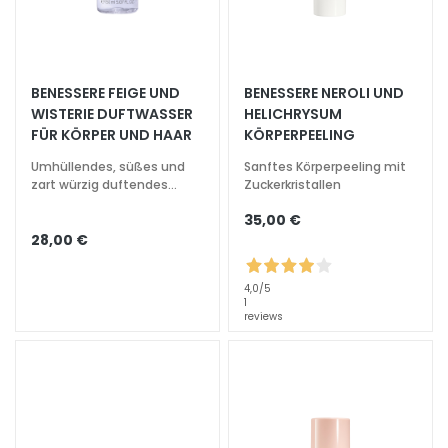
h
t
s
p
BENESSERE FEIGE UND
BENESSERE NEROLI UND
f
WISTERIE DUFTWASSER
HELICHRYSUM
l
FÜR KÖRPER UND HAAR
KÖRPERPEELING
e
Umhüllendes, süßes und
Sanftes Körperpeeling mit
g
zart würzig duftendes
Zuckerkristallen
e
Wasser
35,00 €
F
28,00 €
e
u
4,0
/5
c
1
reviews
h
t
i
g
k
e