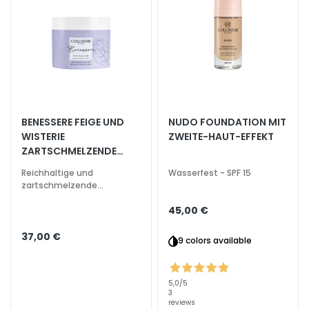
i
t
s
s
p
e
n
d
BENESSERE FEIGE UND
NUDO FOUNDATION MIT
WISTERIE
ZWEITE-HAUT-EFFEKT
e
ZARTSCHMELZENDE
n
KÖRPERBUTTER
d
Reichhaltige und
Wasserfest - SPF 15
zartschmelzende
L
Körperbutter
45,00 €
i
f
37,00 €
9 colors available
t
i
n
5,0
/5
g
3
reviews