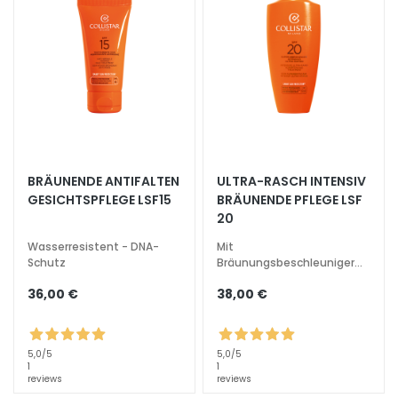
l
i
n
g
u
n
d
M
a
BRÄUNENDE ANTIFALTEN
ULTRA-RASCH INTENSIV
s
GESICHTSPFLEGE LSF15
BRÄUNENDE PFLEGE LSF
k
20
e
n
Wasserresistent - DNA-
Mit
Schutz
Bräunungsbeschleuniger
G
Spezial Wochenende und
36,00 €
38,00 €
wenig Sonne intensiv
e
s
i
5,0
/5
5,0
/5
c
1
1
h
reviews
reviews