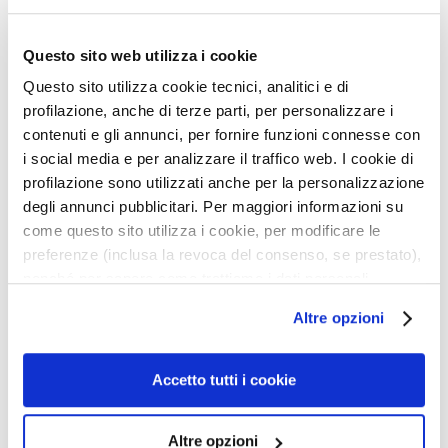
l
Rötungen
e
47,00 €
49,00 €
Questo sito web utilizza i cookie
g
e
Questo sito utilizza cookie tecnici, analitici e di
profilazione, anche di terze parti, per personalizzare i
B
5,0
/5
5,0
/5
3
1
contenuti e gli annunci, per fornire funzioni connesse con
E
reviews
reviews
i social media e per analizzare il traffico web. I cookie di
D
profilazione sono utilizzati anche per la personalizzazione
A
degli annunci pubblicitari. Per maggiori informazioni su
R
come questo sito utilizza i cookie, per modificare le
F
preferenze (inclusa la revoca del consenso, se prestato),
G
nonché per sapere come trattiamo i dati personali –
o
anche raccolti tramite cookie – può consultare
c
Altre opzioni
l’informativa cookie completa e l’informativa privacy
c
disponibili
qui
. Le ricordiamo che, qualora clicchi su
e
“Utilizza solo i cookie necessari”, non sarà installato
Accetto tutti i cookie
M
alcun cookie o altro strumento di tracciamento diverso da
a
quelli tecnici. Cliccando su “Accetto tutti i cookie”,
g
Altre opzioni
presterà il consenso all’installazione di tutti i cookie