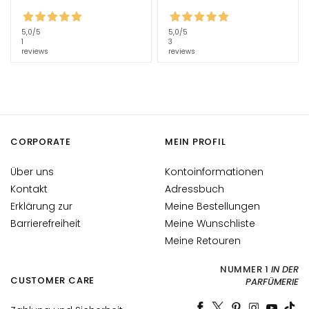
l
u
5,0
/5
5,0
/5
r
1
3
reviews
reviews
o
n
i
c
o
CORPORATE
MEIN PROFIL
P
r
Über uns
Kontoinformationen
o
Kontakt
Adressbuch
t
Erklärung zur
Meine Bestellungen
e
Barrierefreiheit
Meine Wunschliste
z
Meine Retouren
i
o
NUMMER 1
IN DER
n
CUSTOMER CARE
PARFÜMERIE
e
U