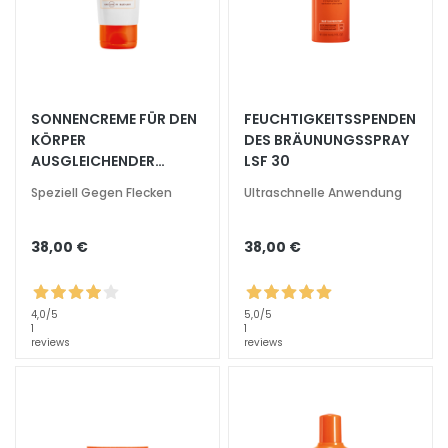
s
i
c
h
t
SONNENCREME FÜR DEN
FEUCHTIGKEITSSPENDEN
s
KÖRPER
DES BRÄUNUNGSSPRAY
r
AUSGLEICHENDER
LSF 30
e
SCHUTZ FÜR
Speziell Gegen Flecken
Ultraschnelle Anwendung
i
SPEZIFISCHE BEREICHE
LSF 50+
n
38,00 €
38,00 €
i
g
u
4,0
/5
5,0
/5
n
1
1
g
reviews
reviews
P
e
e