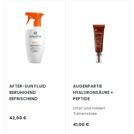
t
s
s
e
r
u
m
G
e
s
i
c
AFTER-SUN FLUID
AUGENPARTIE
h
BERUHIGEND
HYALURONSÄURE +
t
ERFRISCHEND
PEPTIDE
s
Liftet und mildert
p
Tränensäcke
f
42,00 €
l
41,00 €
e