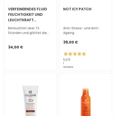
e
VERFEINERNDES FLUID
NOT ICY PATCH
z
FEUCHTIGKEIT UND
i
LEUCHTKRAFT
a
GLÄTTEND
l
Befeuchtet über 72
Anti-Stress- und Anti-
Stunden und glättet die
Ageing
b
Haut
e
39,00 €
h
34,00 €
a
n
5,0
/5
d
1
reviews
l
u
n
g
e
n
G
e