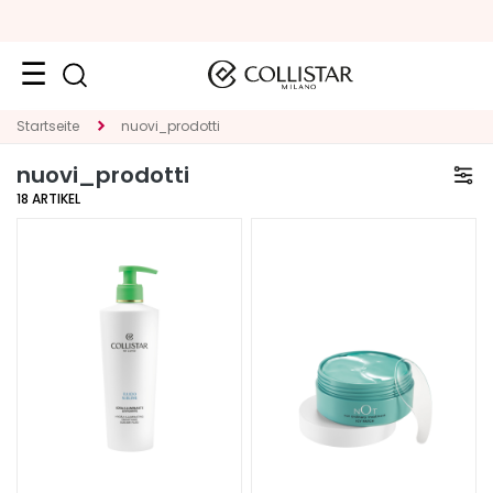
Neuheiten
Startseite
nuovi_prodotti
nuovi_prodotti
Gesicht
18
ARTIKEL
K
A
T
E
G
O
R
I
E
S
p