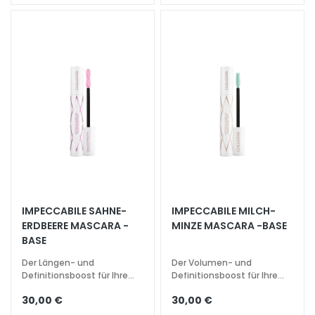
A
u
s
s
t
r
a
h
l
u
n
g
IMPECCABILE SAHNE-
IMPECCABILE MILCH-
A
ERDBEERE MASCARA -
MINZE MASCARA -BASE
c
BASE
i
d
Der Längen- und
Der Volumen- und
Definitionsboost für Ihre
Definitionsboost für Ihre
o
Wimpern
Wimpern
i
30,00 €
30,00 €
a