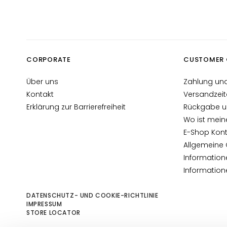
Gocce Magiche
Anti-Aging
Gesichtspflege
Feuchtigkeitsspendend
CORPORATE
CUSTOMER 
Lifting
Über uns
Zahlung und
Ausstrahlung
Kontakt
Versandzeit
Acido ialuronico
Erklärung zur Barrierefreiheit
Rückgabe u
Protezione UV viso
Wo ist mein
E-Shop Kont
Retinol
Allgemeine
LÖSUNGEN FÜR
Information
Trockene Haut
Informatio
Mischhaut und fettige
Haut
DATENSCHUTZ- UND COOKIE-RICHTLINIE
IMPRESSUM
Flecken
STORE LOCATOR
Glanzlose Haut und