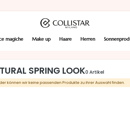
cce magiche
make up
haare
herren
sonnenprod
TURAL SPRING LOOK
0
Artikel
ider können wir keine passenden Produkte zu ihrer Auswahl finden.