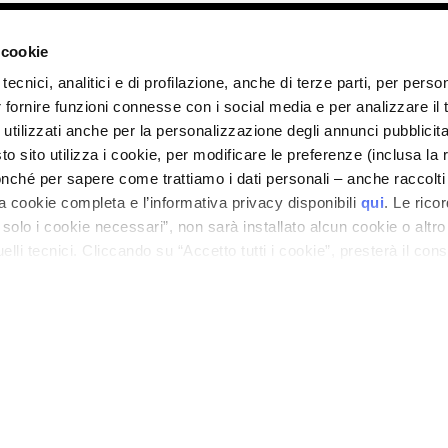
ano - Italy - Capitale Sociale euro 1.050.000,00 interamente versato - C.F. - R.I. Milan
direzione e coordinamento di Bolton Group s.r.l.
 cookie
tecnici, analitici e di profilazione, anche di terze parti, per perso
r fornire funzioni connesse con i social media e per analizzare il t
 utilizzati anche per la personalizzazione degli annunci pubblicit
 sito utilizza i cookie, per modificare le preferenze (inclusa la 
nché per sapere come trattiamo i dati personali – anche raccolti
a cookie completa e l’informativa privacy disponibili
qui
. Le rico
a solo i cookie necessari”, non sarà installato alcun cookie o altr
lli tecnici. Cliccando su “Accetto tutti i cookie”, presterà il con
cookie utilizzati dal sito. Cliccando su “Altre opzioni”, potrà scegli
orizzare.