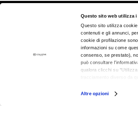
Pigmentflecken
©2026 Collistar S.p.A. con Socio Unico, via G.B. Pirelli, 19 - 20124 Mil
Questo sito web utilizza i
Empfindliche Haut
Questo sito utilizza cookie 
Falten
contenuti e gli annunci, pe
Verlust von Elastizität
cookie di profilazione sono
und Spannkraft
informazioni su come questo
LINIEN
consenso, se prestato), no
Gocce Magiche
può consultare l’informativ
qualora clicchi su “Utilizz
Attivi Puri
tracciamento diverso da que
Idro-attiva
all’installazione di tutti i 
Rigenera
granulare, quali cookie aut
Altre opzioni
Lift HD+
Futura
Unica
NOT