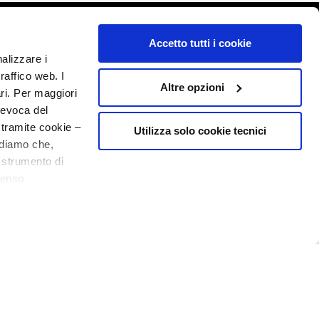
o - P.I. 10267000155 - R.E.A MI1361408 - Società soggetta all'attività di
Accetto tutti i cookie
nalizzare i
raffico web. I
Altre opzioni
ari. Per maggiori
revoca del
 tramite cookie –
Utilizza solo cookie tecnici
rdiamo che,
o strumento di
senso
ere, in modo più