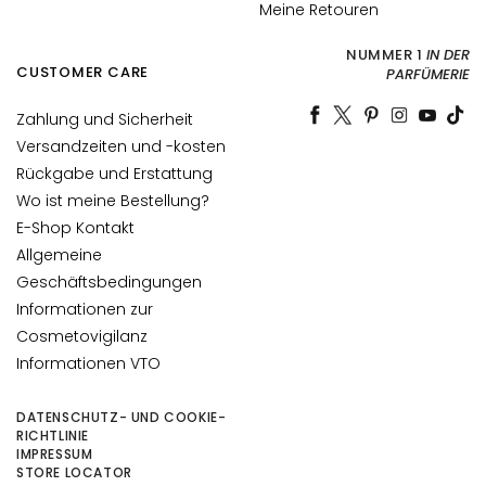
t
Meine Retouren
s
s
NUMMER 1
IN DER
CUSTOMER CARE
PARFÜMERIE
e
r
Zahlung und Sicherheit
u
Versandzeiten und -kosten
m
Rückgabe und Erstattung
G
Wo ist meine Bestellung?
e
E-Shop Kontakt
s
Allgemeine
i
Geschäftsbedingungen
c
Informationen zur
h
Cosmetovigilanz
t
Informationen VTO
s
p
DATENSCHUTZ- UND COOKIE-
f
RICHTLINIE
l
IMPRESSUM
e
STORE LOCATOR