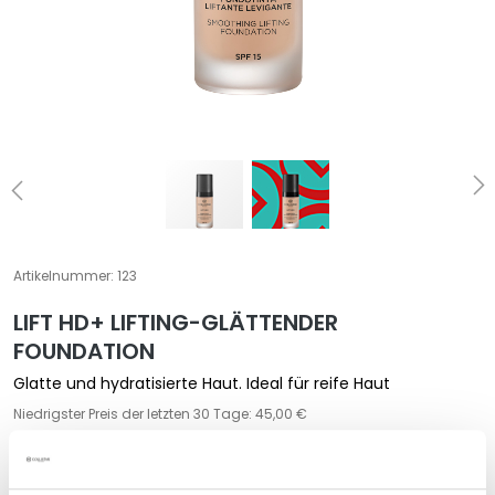
e
z
i
a
l
b
e
h
a
n
d
Artikelnummer:
123
l
LIFT HD+ LIFTING-GLÄTTENDER
u
n
FOUNDATION
g
Glatte und hydratisierte Haut. Ideal für reife Haut
e
Niedrigster Preis der letzten 30 Tage: 45,00 €
n
45,00 €
G
e