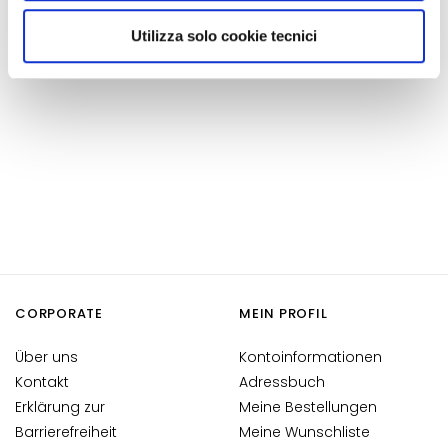
l
utilizzati dal sito. Cliccando su “Altre opzioni”, potrà
i
scegliere, in modo più granulare, quali cookie
Sicherheitsinformationen
Utilizza solo cookie tecnici
n
autorizzare.
g
u
n
d
M
a
s
k
e
n
CORPORATE
G
MEIN PROFIL
e
Über uns
Kontoinformationen
s
Kontakt
Adressbuch
i
c
Erklärung zur
Meine Bestellungen
h
Barrierefreiheit
Meine Wunschliste