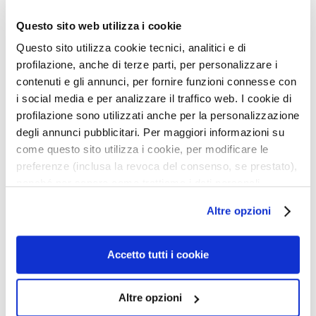
s
Questo sito web utilizza i cookie
i
Beschreibung
c
Questo sito utilizza cookie tecnici, analitici e di
h
profilazione, anche di terze parti, per personalizzare i
• Sofortiger Lifting-Effekt
t
contenuti e gli annunci, per fornire funzioni connesse con
• Glättend, feuchtigkeitsspendend, elastifizierend
s
i social media e per analizzare il traffico web. I cookie di
• Strahlendes Satin-Finish
r
profilazione sono utilizzati anche per la personalizzazione
• Lange Haltbarkeit
e
• Mittlere und aufbaubare Deckkraft
degli annunci pubblicitari. Per maggiori informazioni su
i
• Wasserfest
come questo sito utilizza i cookie, per modificare le
n
• LSF 15
preferenze (inclusa la revoca del consenso, se prestato),
i
nonché per sapere come trattiamo i dati personali –
g
anche raccolti tramite cookie – può consultare
Details
u
Altre opzioni
l’informativa cookie completa e l’informativa privacy
n
disponibili
qui
. Le ricordiamo che, qualora clicchi su
g
Ein zusätzlicher Tipp
“Utilizza solo i cookie necessari”, non sarà installato
Accetto tutti i cookie
P
alcun cookie o altro strumento di tracciamento diverso da
e
quelli tecnici. Cliccando su “Accetto tutti i cookie”,
Anwendung
Altre opzioni
e
presterà il consenso all’installazione di tutti i cookie