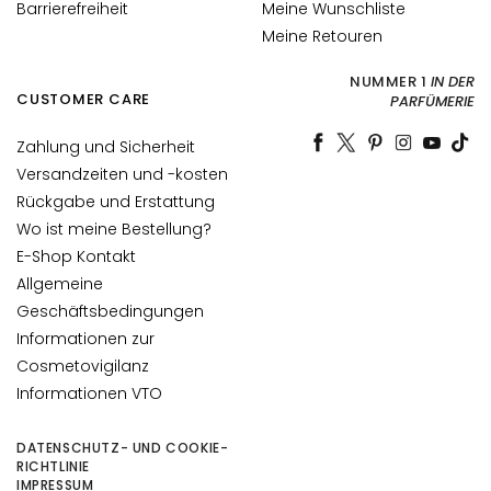
t
Barrierefreiheit
Meine Wunschliste
s
Meine Retouren
s
e
NUMMER 1
IN DER
CUSTOMER CARE
PARFÜMERIE
r
u
Zahlung und Sicherheit
m
Versandzeiten und -kosten
G
Rückgabe und Erstattung
e
Wo ist meine Bestellung?
s
E-Shop Kontakt
i
Allgemeine
c
Geschäftsbedingungen
h
Informationen zur
t
Cosmetovigilanz
s
Informationen VTO
p
f
DATENSCHUTZ- UND COOKIE-
l
RICHTLINIE
e
IMPRESSUM