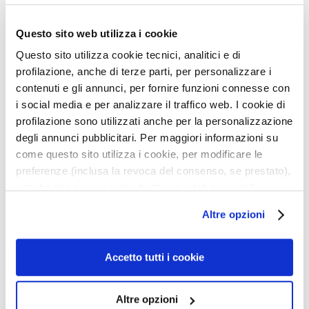
s
Beschreibung
i
Questo sito web utilizza i cookie
c
• Lifting-Effekt
Questo sito utilizza cookie tecnici, analitici e di
h
• minimiert die Sichtbarkeit von Augenringen
profilazione, anche di terze parti, per personalizzare i
t
• keine tierischen Derivate
contenuti e gli annunci, per fornire funzioni connesse con
s
• langer Halt
i social media e per analizzare il traffico web. I cookie di
r
• waterproof
profilazione sono utilizzati anche per la personalizzazione
e
•frei von Duftstoffen
degli annunci pubblicitari. Per maggiori informazioni su
i
• frei von Alkohol
come questo sito utilizza i cookie, per modificare le
n
• silikonfrei
i
preferenze (inclusa la revoca del consenso, se prestato),
• Schutz vor blauem Licht
g
nonché per sapere come trattiamo i dati personali –
u
anche raccolti tramite cookie – può consultare
Altre opzioni
Details
n
l’informativa cookie completa e l’informativa privacy
g
disponibili
qui
. Le ricordiamo che, qualora clicchi su
“Utilizza solo i cookie necessari”, non sarà installato
Accetto tutti i cookie
P
Ein zusätzlicher Tipp
alcun cookie o altro strumento di tracciamento diverso da
e
quelli tecnici. Cliccando su “Accetto tutti i cookie”,
e
Altre opzioni
presterà il consenso all’installazione di tutti i cookie
Anwendung