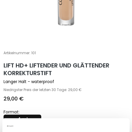
e
z
i
a
l
b
e
h
Artikelnummer:
101
a
LIFT HD+ LIFTENDER UND GLÄTTENDER
n
KORREKTURSTIFT
d
l
Langer Halt - waterproof
u
Niedrigster Preis der letzten 30 Tage: 29,00 €
n
29,00 €
g
e
Format:
n
4 ml
G
e