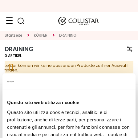
Neuheiten
Startseite
KÖRPER
DRAINING
DRAINING
Gesicht
0
ARTIKEL
K
Leider können wir keine passenden Produkte zu ihrer Auswahl
A
finden.
T
E
G
O
CORPORATE
MEIN PROFIL
R
Questo sito web utilizza i cookie
I
Über uns
Kontoinformationen
Questo sito utilizza cookie tecnici, analitici e di
E
Kontakt
Adressbuch
profilazione, anche di terze parti, per personalizzare i
Erklärung zur
Meine Bestellungen
contenuti e gli annunci, per fornire funzioni connesse con
S
Barrierefreiheit
Meine Wunschliste
i social media e per analizzare il traffico web. I cookie di
p