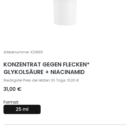
e
z
i
a
l
b
e
h
Artikelnummer:
K21865
a
KONZENTRAT GEGEN FLECKEN*
n
GLYKOLSÄURE + NIACINAMID
d
l
Niedrigster Preis der letzten 30 Tage: 31,00 €
u
31,00 €
n
g
Format:
e
25 ml
n
G
e