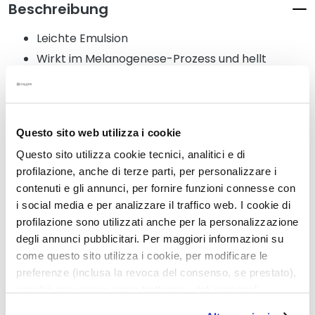
Beschreibung
s
i
Leichte Emulsion
c
Wirkt im Melanogenese-Prozess und hellt
h
überpigmentierte Stellen auf
t
s
Die Flecken sind nach und nach immer weniger
sichtbar
r
e
Questo sito web utilizza i cookie
i
Questo sito utilizza cookie tecnici, analitici e di
n
Details
profilazione, anche di terze parti, per personalizzare i
i
contenuti e gli annunci, per fornire funzioni connesse con
g
i social media e per analizzare il traffico web. I cookie di
u
Anwendung
profilazione sono utilizzati anche per la personalizzazione
n
g
degli annunci pubblicitari. Per maggiori informazioni su
come questo sito utilizza i cookie, per modificare le
P
Verwandte Produkte
preferenze (inclusa la revoca del consenso, se prestato),
e
nonché per sapere come trattiamo i dati personali –
e
anche raccolti tramite cookie – può consultare