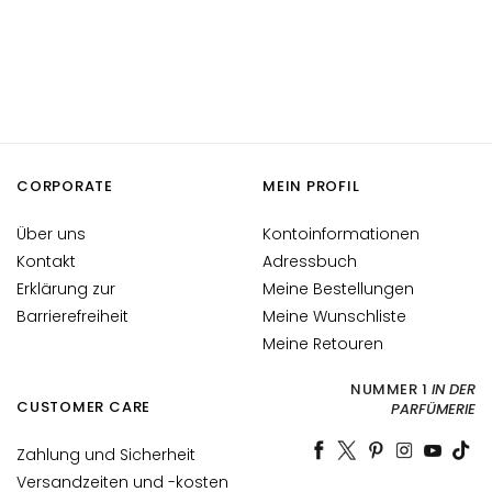
t
s
s
e
r
u
m
CORPORATE
MEIN PROFIL
G
e
Über uns
Kontoinformationen
s
Kontakt
Adressbuch
i
Erklärung zur
Meine Bestellungen
c
Barrierefreiheit
Meine Wunschliste
h
Meine Retouren
t
s
NUMMER 1
IN DER
p
CUSTOMER CARE
PARFÜMERIE
f
l
Zahlung und Sicherheit
e
Versandzeiten und -kosten