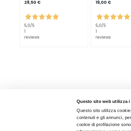
28,50 €
19,00 €
KÖRPER
KATEGORIE
Bodylotion und
5,0
/5
5,0
/5
Körperöl
1
1
Reinigung
reviews
reviews
Körperpeeling
Deodorants
Selbstbräuner
superserum
BEDARF
Selbstbräuner
Glass Skin
Questo sito web utilizza i
Flüssigkeitszufuhr und
Questo sito utilizza cookie 
Ernährung
contenuti e gli annunci, pe
CORPORATE
CUSTOMER 
cookie di profilazione sono
Festigend