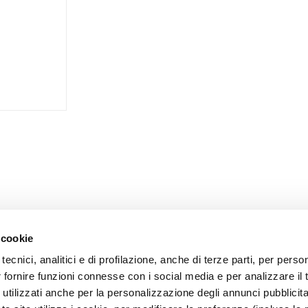
 cookie
tecnici, analitici e di profilazione, anche di terze parti, per perso
r fornire funzioni connesse con i social media e per analizzare il t
CARE
MEIN PROFIL
 utilizzati anche per la personalizzazione degli annunci pubblicit