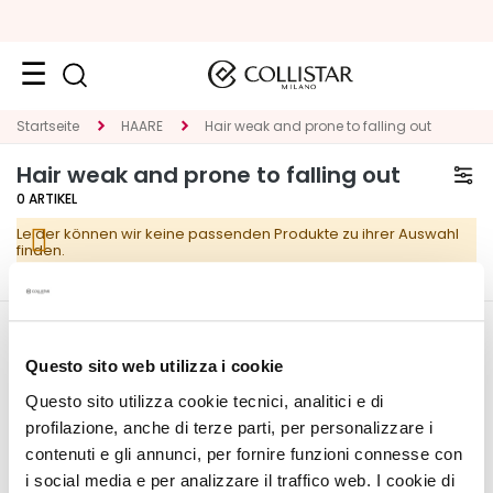
Neuheiten
Startseite
HAARE
Hair weak and prone to falling out
Hair weak and prone to falling out
Gesicht
0
ARTIKEL
K
Leider können wir keine passenden Produkte zu ihrer Auswahl
A
finden.
T
E
G
O
CORPORATE
MEIN PROFIL
R
Questo sito web utilizza i cookie
I
Über uns
Kontoinformationen
Questo sito utilizza cookie tecnici, analitici e di
E
Kontakt
Adressbuch
profilazione, anche di terze parti, per personalizzare i
Erklärung zur
Meine Bestellungen
contenuti e gli annunci, per fornire funzioni connesse con
S
Barrierefreiheit
Meine Wunschliste
i social media e per analizzare il traffico web. I cookie di
p