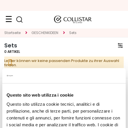
Neuheiten
Startseite
GESCHENKIDEEN
Sets
Sets
Gesicht
0
ARTIKEL
K
Leider können wir keine passenden Produkte zu ihrer Auswahl
A
finden.
T
E
G
O
CORPORATE
MEIN PROFIL
R
Questo sito web utilizza i cookie
I
Über uns
Kontoinformationen
Questo sito utilizza cookie tecnici, analitici e di
E
Kontakt
Adressbuch
profilazione, anche di terze parti, per personalizzare i
Erklärung zur
Meine Bestellungen
contenuti e gli annunci, per fornire funzioni connesse con
S
Barrierefreiheit
Meine Wunschliste
i social media e per analizzare il traffico web. I cookie di
p