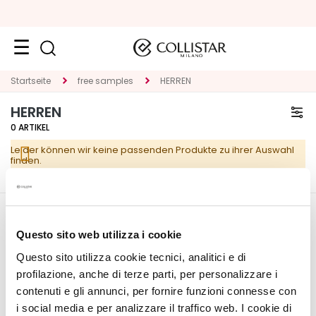
Neuheiten
Startseite
free samples
HERREN
HERREN
Gesicht
0
ARTIKEL
K
Leider können wir keine passenden Produkte zu ihrer Auswahl
A
finden.
T
E
G
O
CORPORATE
MEIN PROFIL
R
Questo sito web utilizza i cookie
I
Über uns
Kontoinformationen
Questo sito utilizza cookie tecnici, analitici e di
E
Kontakt
Adressbuch
profilazione, anche di terze parti, per personalizzare i
Erklärung zur
Meine Bestellungen
contenuti e gli annunci, per fornire funzioni connesse con
S
Barrierefreiheit
Meine Wunschliste
i social media e per analizzare il traffico web. I cookie di
p