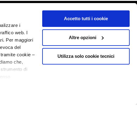
o - P.I. 10267000155 - R.E.A MI1361408 - Società soggetta all'attività di
Accetto tutti i cookie
nalizzare i
raffico web. I
Altre opzioni
ari. Per maggiori
revoca del
 tramite cookie –
Utilizza solo cookie tecnici
rdiamo che,
o strumento di
senso
ere, in modo più