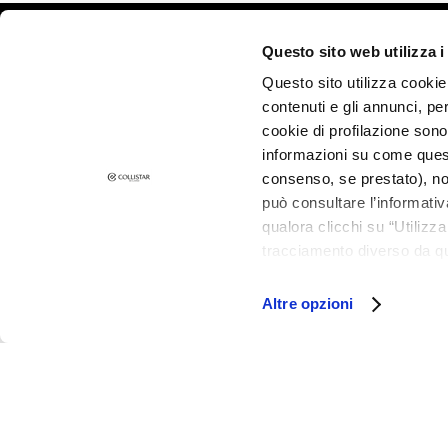
Pigmentflecken
©2026 Collistar S.p.A. con Socio Unico, via G.B. Pirelli, 19 - 20124 Mil
Questo sito web utilizza i
Empfindliche Haut
Questo sito utilizza cookie 
Falten
contenuti e gli annunci, pe
Verlust von Elastizität
cookie di profilazione sono
und Spannkraft
informazioni su come questo
LINIEN
consenso, se prestato), no
Gocce Magiche
può consultare l’informativ
qualora clicchi su “Utilizz
Attivi Puri
tracciamento diverso da que
Idro-attiva
all’installazione di tutti i 
Rigenera
granulare, quali cookie aut
Altre opzioni
Lift HD+
Futura
Unica
NOT