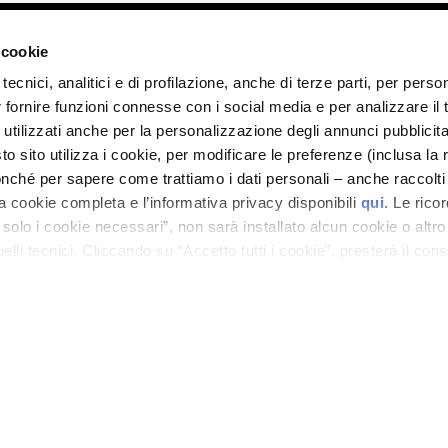
ano - Italy - Capitale Sociale euro 1.050.000,00 interamente versato - C.F. - R.I. Milan
direzione e coordinamento di Bolton Group s.r.l.
 cookie
tecnici, analitici e di profilazione, anche di terze parti, per perso
r fornire funzioni connesse con i social media e per analizzare il t
 utilizzati anche per la personalizzazione degli annunci pubblicit
 sito utilizza i cookie, per modificare le preferenze (inclusa la 
nché per sapere come trattiamo i dati personali – anche raccolti
a cookie completa e l’informativa privacy disponibili
qui
. Le rico
a solo i cookie necessari”, non sarà installato alcun cookie o altr
lli tecnici. Cliccando su “Accetto tutti i cookie”, presterà il con
cookie utilizzati dal sito. Cliccando su “Altre opzioni”, potrà scegli
orizzare.