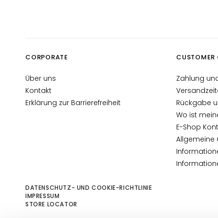
Gocce Magiche
Anti-Aging
Gesichtspflege
Feuchtigkeitsspendend
CORPORATE
CUSTOMER 
Lifting
Über uns
Zahlung und
Ausstrahlung
Kontakt
Versandzeit
Acido ialuronico
Erklärung zur Barrierefreiheit
Rückgabe u
Protezione UV viso
Wo ist mein
E-Shop Kont
Retinol
Allgemeine
LÖSUNGEN FÜR
Information
Trockene Haut
Informatio
Mischhaut und fettige
Haut
DATENSCHUTZ- UND COOKIE-RICHTLINIE
IMPRESSUM
Flecken
STORE LOCATOR
Glanzlose Haut und