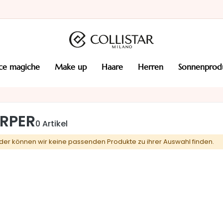
cce magiche
make up
haare
herren
sonnenprod
RPER
0
Artikel
ider können wir keine passenden Produkte zu ihrer Auswahl finden.