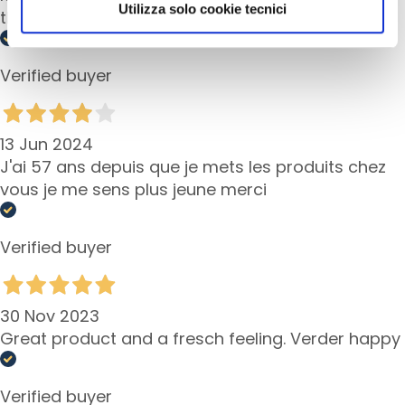
scegliere, in modo più granulare, quali cookie
t
Utilizza solo cookie tecnici
the skin feels a littlebit plastic
s
autorizzare.
s
e
Verified buyer
r
u
m
13 Jun 2024
G
J'ai 57 ans depuis que je mets les produits chez
e
vous je me sens plus jeune merci
s
i
Verified buyer
c
h
t
s
30 Nov 2023
p
Great product and a fresch feeling. Verder happy
f
l
e
Verified buyer