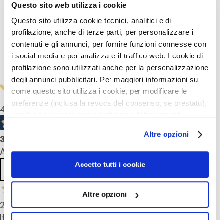
l
Details
Questo sito web utilizza i cookie
i
Questo sito utilizza cookie tecnici, analitici e di
n
Anwendung
profilazione, anche di terze parti, per personalizzare i
g
contenuti e gli annunci, per fornire funzioni connesse con
u
n
i social media e per analizzare il traffico web. I cookie di
Sicherheitsinformationen
d
profilazione sono utilizzati anche per la personalizzazione
M
degli annunci pubblicitari. Per maggiori informazioni su
a
come questo sito utilizza i cookie, per modificare le
s
preferenze (inclusa la revoca del consenso, se prestato),
4,3
/5
k
nonché per sapere come trattiamo i dati personali –
e
anche raccolti tramite cookie – può consultare
Altre opzioni
n
3
product reviews
l’informativa cookie completa e l’informativa privacy
All reviews >
disponibili
qui
. Le ricordiamo che, qualora clicchi su
G
“Utilizza solo i cookie necessari”, non sarà installato
Accetto tutti i cookie
e
Previous
Next
alcun cookie o altro strumento di tracciamento diverso da
s
quelli tecnici. Cliccando su “Accetto tutti i cookie”,
i
Altre opzioni
presterà il consenso all’installazione di tutti i cookie
c
27 Mar 2025
utilizzati dal sito. Cliccando su “Altre opzioni”, potrà
h
It feels good and has a pleasant small. However