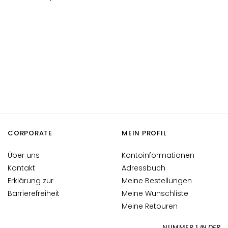
g
e
A
u
g
e
n
-
u
n
d
CORPORATE
MEIN PROFIL
L
i
Über uns
Kontoinformationen
p
Kontakt
Adressbuch
p
Erklärung zur
Meine Bestellungen
e
Barrierefreiheit
Meine Wunschliste
n
Meine Retouren
p
f
NUMMER 1
IN DER