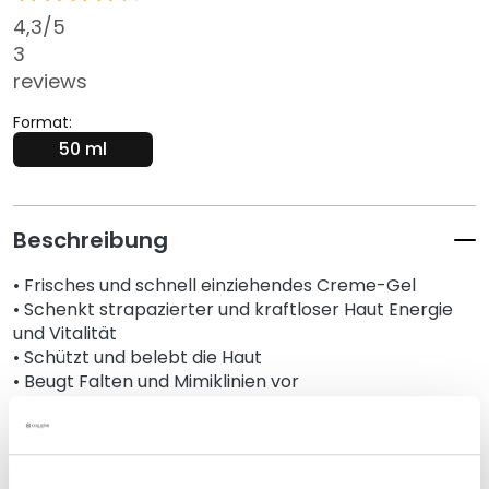
s
4,3
/5
i
3
c
reviews
h
t
Format:
s
50 ml
r
e
i
Beschreibung
n
i
• Frisches und schnell einziehendes Creme-Gel
g
• Schenkt strapazierter und kraftloser Haut Energie
u
und Vitalität
n
• Schützt und belebt die Haut
g
• Beugt Falten und Mimiklinien vor
•
OHNE
Silikone - Inhaltsstoffe tierischen Ursprungs -
P
Alkohol - Mikroplastik
e
e