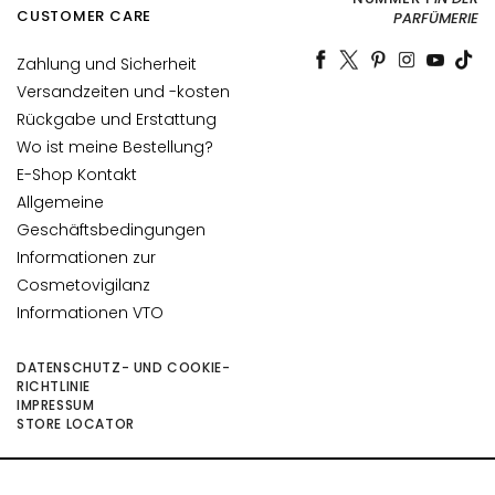
l
CUSTOMER CARE
PARFÜMERIE
e
Zahlung und Sicherheit
g
e
Versandzeiten und -kosten
Rückgabe und Erstattung
B
Wo ist meine Bestellung?
E
E-Shop Kontakt
D
Allgemeine
A
Geschäftsbedingungen
R
Informationen zur
F
Cosmetovigilanz
G
Informationen VTO
o
c
DATENSCHUTZ- UND COOKIE-
c
RICHTLINIE
e
IMPRESSUM
STORE LOCATOR
M
a
g
©2026 Collistar S.p.A. con Socio Unico, via G.B. Pirelli, 19 - 20124 Milano - Italy