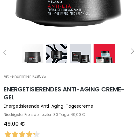
e
z
i
a
l
b
e
h
a
n
d
Artikelnummer:
K28535
l
ENERGETISIERENDES ANTI-AGING CREME-
u
n
GEL
g
Energetisierende Anti-Aging-Tagescreme
e
Niedrigster Preis der letzten 30 Tage: 49,00 €
n
49,00 €
G
e