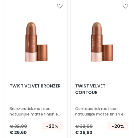
n
Voeg
Voeg
toe
toe
S
aan
aan
e
verlanglijst
verlan
r
u
m
s
G
e
z
i
TWIST VELVET BRONZER
TWIST VELVET
c
CONTOUR
h
t
Bronzerstick met een
Contourstick met een
s
natuurlijke matte finish en
natuurlijke matte finish en
c
een fluweelzacht gevoel.
een fluweelzacht gevoel.
Natuurlijk gebronzed effect.
Natuurlijk contour effect.
r
€ 32,00
-20%
€ 32,00
-20%
€ 25,60
€ 25,60
é