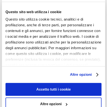
d
L
Questo sito web utilizza i cookie
i
IMPECCABILE COMPACT
REFILL MAGICA
Questo sito utilizza cookie tecnici, analitici e di
f
POWDER
BRONZING POWDER
profilazione, anche di terze parti, per personalizzare i
t
contenuti e gli annunci, per fornire funzioni connesse con
e
Compact Powder voor een
Compacte bronzingpoeder
i social media e per analizzare il traffico web. I cookie di
n
glad en natuurlijk mat
voor een het-hele-jaar-
profilazione sono utilizzati anche per la personalizzazione
d
effect.
door zonnige glow.
degli annunci pubblicitari. Per maggiori informazioni su
€ 39,00
-20%
€ 36,00
-20%
V
€ 31,20
€ 28,80
come questo sito utilizza i cookie, per modificare le
e
preferenze (inclusa la revoca del consenso, se prestato),
6 colors available
5 colors available
r
nonché per sapere come trattiamo i dati personali –
h
anche raccolti tramite cookie – può consultare
e
Altre opzioni
l’informativa cookie completa e l’informativa privacy
l
disponibili
qui
. Le ricordiamo che, qualora clicchi su
d
Voeg
Voeg
“Utilizza solo i cookie necessari”, non sarà installato
Accetto tutti i cookie
e
toe
toe
alcun cookie o altro strumento di tracciamento diverso da
r
aan
aan
quelli tecnici. Cliccando su “Accetto tutti i cookie”,
e
verlanglijst
verlan
Altre opzioni
presterà il consenso all’installazione di tutti i cookie