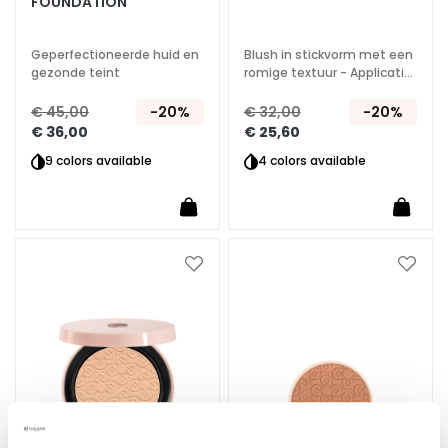
FOUNDATION
A
n
Geperfectioneerde huid en
Blush in stickvorm met een
t
gezonde teint
romige textuur - Applicatie
i
voor gezicht, ogen en
lippen
€ 45,00
-20%
€ 32,00
-20%
-
€ 36,00
€ 25,60
a
g
9 colors available
4 colors available
e
H
y
d
Voeg
Voeg
r
toe
toe
aan
aan
a
verlanglijst
verlan
t
e
r
e
n