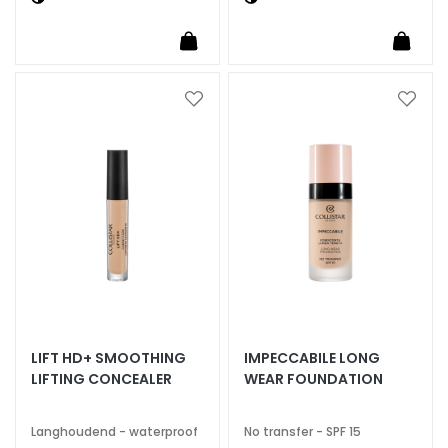
S
O
L
U
Z
Voeg
Voeg
toe
toe
I
aan
aan
O
verlanglijst
verlan
N
I
P
E
R
D
r
o
LIFT HD+ SMOOTHING
IMPECCABILE LONG
g
LIFTING CONCEALER
WEAR FOUNDATION
e
h
Langhoudend - waterproof
No transfer - SPF 15
u