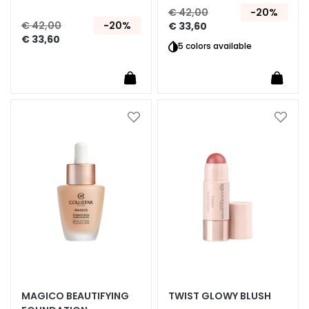
hele jaar door.
€ 42,00
-20%
E
€ 42,00
-20%
€ 33,60
S
€ 33,60
5 colors available
I
G
E
N
Z
Voeg
Voeg
A
toe
toe
aan
aan
M
verlanglijst
verlan
a
g
i
c
d
r
o
p
MAGICO BEAUTIFYING
TWIST GLOWY BLUSH
s