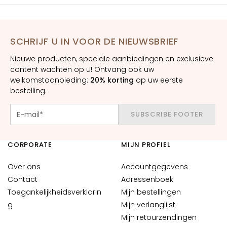
n
o
n
e
SCHRIJF U IN VOOR DE NIEUWSBRIEF
f
Nieuwe producten, speciale aanbiedingen en exclusieve
f
content wachten op u! Ontvang ook uw
e
welkomstaanbieding:
20% korting
op uw eerste
n
bestelling.
h
u
SUBSCRIBE FOOTER
i
d
CORPORATE
MIJN PROFIEL
G
e
Over ons
Accountgegevens
v
Contact
Adressenboek
o
Toegankelijkheidsverklarin
Mijn bestellingen
e
g
Mijn verlanglijst
l
Mijn retourzendingen
i