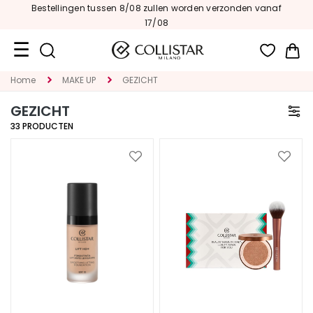
Bestellingen tussen 8/08 zullen worden verzonden vanaf
17/08
Wi
Home
MAKE UP
GEZICHT
Travel
Size
GEZICHT
33
PRODUCTEN
Nieuw
GEZICHT
Voeg
Voeg
toe
toe
C
aan
aan
A
verlanglijst
verlan
T
E
G
O
R
I