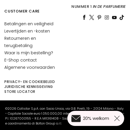
g
NUMMER 1
IN DE PARFUMERIE
e
CUSTOMER CARE
h
u
Betalingen en veiligheid
i
Levertijden en -kosten
d
Retourneren en
terugbetaling
R
Waar is mijn bestelling?
i
E-Shop contact
m
Algemene voorwaarden
p
e
l
PRIVACY- EN COOKIEBELEID
JURIDISCHE KENNISGEVING
s
STORE LOCATOR
V
e
©2026 Collistar S.p.A. con Socio Unico, via G.B. Pirelli, 19 - 20124 Milano - Italy
r
- Capitale Sociale euro 1.050.000,00 interamente versato - C.F. - R.I. Milano -
20% welkom
l
P.I. 10267000155 - R.E.A MI1361408 - Società soggetta all'attività di direzione
e coordinamento di Bolton Group s.r.l.
i