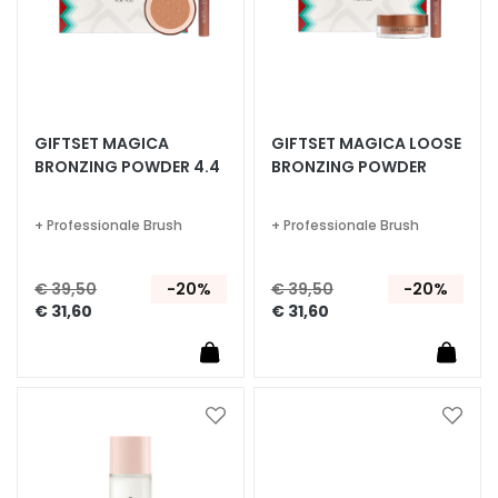
g
e
n
G
e
GIFTSET MAGICA
GIFTSET MAGICA LOOSE
z
BRONZING POWDER 4.4
BRONZING POWDER
i
c
h
+ Professionale Brush
+ Professionale Brush
t
s
€ 39,50
-20%
€ 39,50
-20%
r
€ 31,60
€ 31,60
e
i
n
i
Voeg
Voeg
g
toe
toe
e
aan
aan
r
verlanglijst
verlan