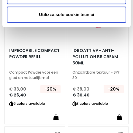
n
utilizzati dal sito. Cliccando su “Altre opzioni”, potrà
d
scegliere, in modo più granulare, quali cookie
Utilizza solo cookie tecnici
H
autorizzare.
y
a
l
u
IMPECCABILE COMPACT
IDROATTIVA+ ANTI-
r
POWDER REFILL
POLLUTION BB CREAM
o
50ML
n
z
Compact Powder voor een
Onzichtbare textuur - SPF
glad en natuurlijk mat
30
u
effect.
u
€ 33,00
-20%
€ 38,00
-20%
r
€ 26,40
€ 30,40
6 colors available
3 colors available
P
r
o
t
e