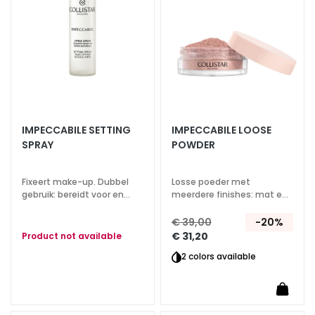
s
M
a
s
k
e
r
s
IMPECCABILE SETTING
IMPECCABILE LOOSE
SPRAY
POWDER
e
n
e
Fixeert make-up. Dubbel
Losse poeder met
x
gebruik: bereidt voor en
meerdere finishes: mat en
fixeert. Hydraterende en
glanzend. Egaliseert en laat
f
verfrissende werking.
stralen
€ 39,00
-20%
o
€ 31,20
Product not available
l
2 colors available
i
ë
r
e