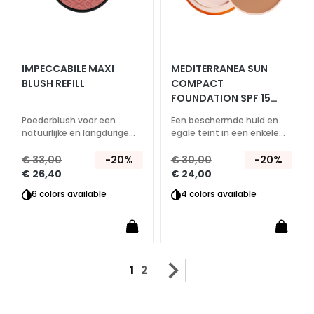
j
e
s
b
e
IMPECCABILE MAXI
MEDITERRANEA SUN
h
BLUSH REFILL
COMPACT
FOUNDATION SPF 15
a
REFILL
n
Poederblush voor een
Een beschermde huid en
d
natuurlijke en langdurige
egale teint in een enkele
stralende teint
beweging
e
€ 33,00
-20%
€ 30,00
-20%
l
€ 26,40
€ 24,00
e
6 colors available
4 colors available
n
D
o
f
Pagina
U lees momenteel pagina
Pagina
Pagina
Volgende
1
2
f
e
e