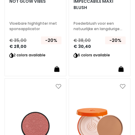
e
NOT GLOW VIBES
IMPECCABILE MAXI
t
BLUSH
t
e
Vloeibare highlighter met
Poederblush voor een
h
sponsapplicator
natuurlijke en langdurige
u
stralende teint
€ 35,00
-20%
€ 38,00
-20%
i
€ 28,00
€ 30,40
d
2 colors available
6 colors available
P
i
g
m
e
Voeg
Voeg
n
toe
toe
aan
aan
t
verlanglijst
verlan
v
l
e
k