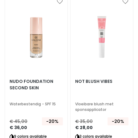
Voeg
Voeg
z
toe
toe
i
aan
aan
o
verlanglijst
verlan
n
e
U
V
v
i
s
o
NUDO FOUNDATION
NOT BLUSH VIBES
SECOND SKIN
R
e
t
Waterbestendig - SPF 15
Vloeibare blush met
i
sponsapplicator
n
€ 45,00
-20%
€ 35,00
-20%
o
€ 36,00
€ 28,00
l
9 colors available
3 colors available