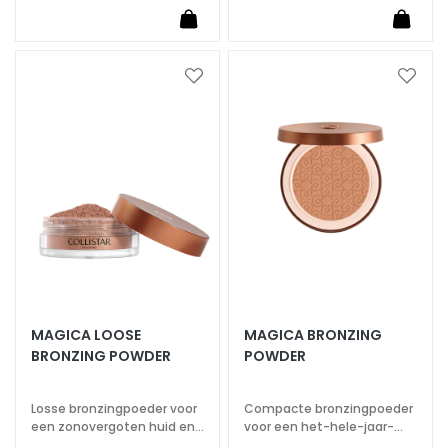
m
e
s
Voeg
Voeg
O
toe
toe
o
aan
aan
g
verlanglijst
verlan
-
e
n
l
i
p
c
o
MAGICA LOOSE
MAGICA BRONZING
n
BRONZING POWDER
POWDER
t
o
Losse bronzingpoeder voor
Compacte bronzingpoeder
u
een zonovergoten huid en
voor een het-hele-jaar-
r
een stralende teint, het
door zonnige glow.