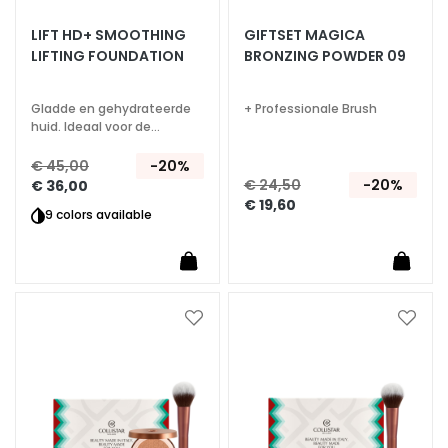
A
LIFT HD+ SMOOTHING
GIFTSET MAGICA
S
LIFTING FOUNDATION
BRONZING POWDER 09
p
e
c
Gladde en gehydrateerde
+ Professionale Brush
huid. Ideaal voor de
i
verfijnde huid
a
€ 45,00
-20%
l
€ 24,50
-20%
€ 36,00
e
€ 19,60
9 colors available
b
e
h
a
n
Voeg
Voeg
d
toe
toe
e
aan
aan
l
verlanglijst
verlan
i
n