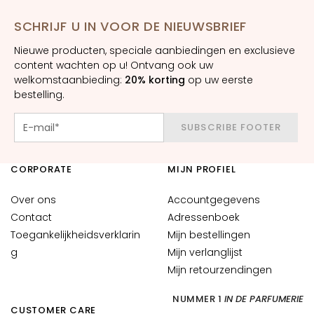
n
SCHRIJF U IN VOOR DE NIEUWSBRIEF
S
e
Nieuwe producten, speciale aanbiedingen en exclusieve
r
content wachten op u! Ontvang ook uw
welkomstaanbieding:
20% korting
op uw eerste
u
bestelling.
m
s
SUBSCRIBE FOOTER
G
e
CORPORATE
MIJN PROFIEL
z
i
Over ons
Accountgegevens
c
Contact
Adressenboek
h
Toegankelijkheidsverklarin
Mijn bestellingen
t
g
s
Mijn verlanglijst
c
Mijn retourzendingen
r
NUMMER 1
IN DE PARFUMERIE
é
CUSTOMER CARE