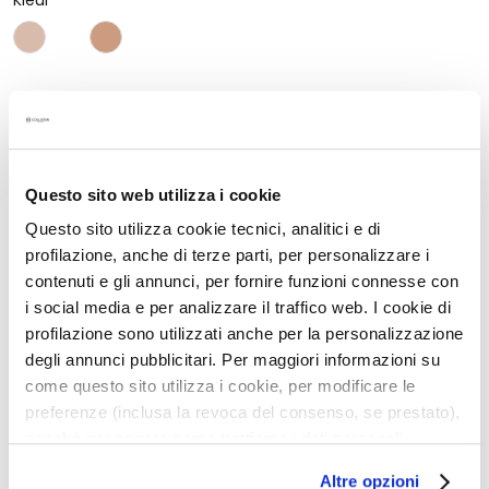
g
Kleur
e
n
G
Aantal:
e
Aantal
In Winkelwagen
z
i
c
Questo sito web utilizza i cookie
Beschrijving
h
Questo sito utilizza cookie tecnici, analitici e di
t
profilazione, anche di terze parti, per personalizzare i
• Verhelderend
s
contenuti e gli annunci, per fornire funzioni connesse con
• Hydraterend
r
• Egaliserend effect
i social media e per analizzare il traffico web. I cookie di
e
• Stralende huid effect
profilazione sono utilizzati anche per la personalizzazione
i
• Natuurlijk stralende finish
degli annunci pubblicitari. Per maggiori informazioni su
n
• Sensorische, lichte en mengbare textuur
come questo sito utilizza i cookie, per modificare le
i
• Multi-zone: gezicht-ogen-lippen-lichaam
preferenze (inclusa la revoca del consenso, se prestato),
g
nonché per sapere come trattiamo i dati personali –
e
anche raccolti tramite cookie – può consultare
r
Details
Altre opzioni