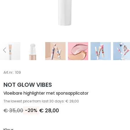
S
p
e
c
i
a
l
e
b
e
Art.nr.:
109
h
a
NOT GLOW VIBES
n
Vloeibare highlighter met sponsapplicator
d
The lowest price from last 30 days: € 28,00
e
€ 35,00
€ 28,00
l
-20%
i
n