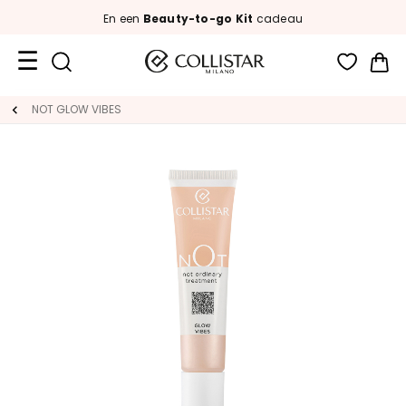
En een
Beauty-to-go Kit
cadeau
Wi
Travel
NOT GLOW VIBES
Size
Nieuw
GEZICHT
C
A
T
E
G
O
R
I
A