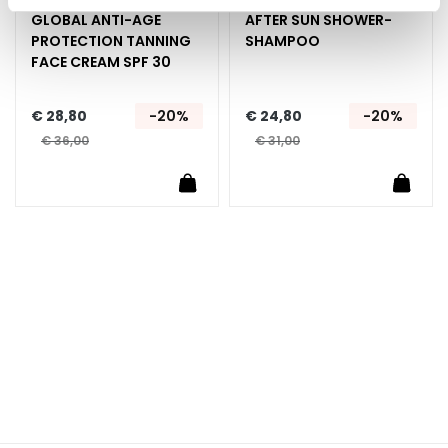
n
GLOBAL ANTI-AGE
AFTER SUN SHOWER-
PROTECTION TANNING
SHAMPOO
S
FACE CREAM SPF 30
e
r
€ 28,80
-20%
€ 24,80
-20%
u
m
€ 36,00
€ 31,00
s
Winkelwagen
In Winkelwagen
In Wi
G
e
z
i
c
h
t
s
c
r
é