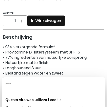
g
e
n
Aantal:
Aantal
In Winkelwagen
G
e
z
Beschrijving
i
c
• 93% verzorgende formule*
h
• Provitamine D-filtersysteem met SPF 15
t
• 77% ingrediënten van natuurlijke oorsprong
s
• Natuurlijke matte finish
r
• Langhoudend 8 uur
e
• Bestand tegen water en zweet
i
* % van de formule, uitgezonderd pigmenten
n
i
Details
g
e
Questo sito web utilizza i cookie
r