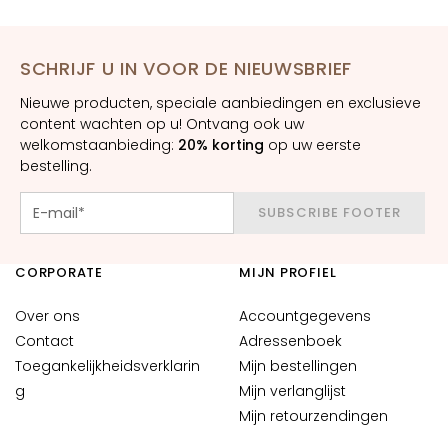
m
e
s
SCHRIJF U IN VOOR DE NIEUWSBRIEF
O
Nieuwe producten, speciale aanbiedingen en exclusieve
o
content wachten op u! Ontvang ook uw
g
welkomstaanbieding:
20% korting
op uw eerste
-
bestelling.
e
n
SUBSCRIBE FOOTER
l
i
CORPORATE
MIJN PROFIEL
p
c
Over ons
Accountgegevens
o
Contact
Adressenboek
n
Toegankelijkheidsverklarin
Mijn bestellingen
t
g
o
Mijn verlanglijst
u
Mijn retourzendingen
r