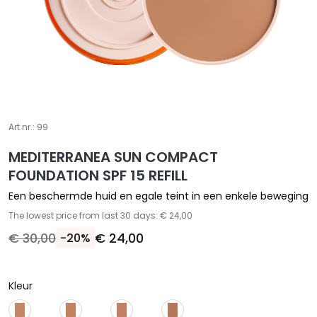
A
S
p
e
c
i
a
l
Art.nr.:
99
e
MEDITERRANEA SUN COMPACT
b
FOUNDATION SPF 15 REFILL
e
h
Een beschermde huid en egale teint in een enkele beweging
a
The lowest price from last 30 days: € 24,00
n
€ 30,00
€ 24,00
-20%
d
e
l
Kleur
i
n