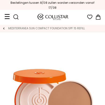
Bestellingen tussen 8/08 zullen worden verzonden vanaf
17/08
Wi
Travel
MEDITERRANEA SUN COMPACT FOUNDATION SPF 15 REFILL
Size
Nieuw
GEZICHT
C
A
T
E
G
O
R
I