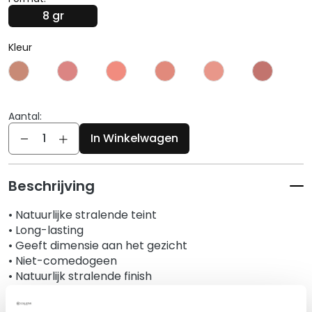
g
8 gr
e
n
Kleur
G
e
z
i
Aantal:
c
Aantal
In Winkelwagen
h
t
s
Beschrijving
r
e
• Natuurlijke stralende teint
i
• Long-lasting
n
• Geeft dimensie aan het gezicht
i
• Niet-comedogeen
g
• Natuurlijk stralende finish
e
• Lichte en fluweelzachte textuur
r
• Gemakkelijk te blenden en op te bouwen