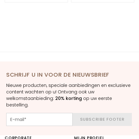
m
e
s
O
o
g
-
e
n
l
SCHRIJF U IN VOOR DE NIEUWSBRIEF
i
Nieuwe producten, speciale aanbiedingen en exclusieve
p
content wachten op u! Ontvang ook uw
c
welkomstaanbieding:
20% korting
op uw eerste
o
bestelling.
n
t
SUBSCRIBE FOOTER
o
u
r
CORPORATE
MIJN PROFIEL