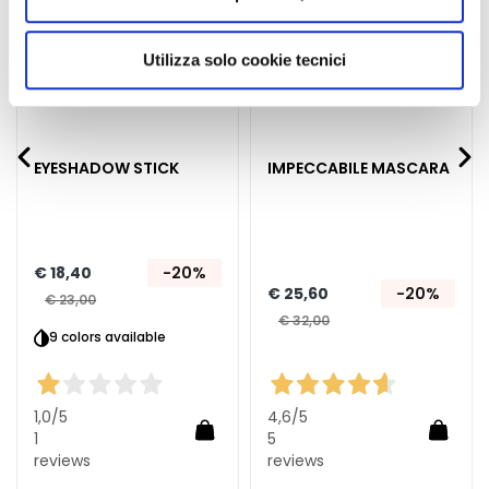
n
utilizzati dal sito. Cliccando su “Altre opzioni”, potrà
scegliere, in modo più granulare, quali cookie
S
Utilizza solo cookie tecnici
e
autorizzare.
r
u
m
EYESHADOW STICK
IMPECCABILE MASCARA
s
G
e
z
€ 18,40
-20%
€ 25,60
-20%
i
€ 23,00
c
€ 32,00
9 colors available
h
t
s
1,0
/5
4,6
/5
c
In Winkelwagen
In Wi
1
5
r
reviews
reviews
Winkelwagen
é