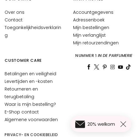
E
Over ons
Accountgegevens
S
Contact
Adressenboek
I
Toegankelijkheidsverklarin
Mijn bestellingen
G
g
Mijn verlanglijst
E
Mijn retourzendingen
N
Z
NUMMER 1
IN DE PARFUMERIE
A
CUSTOMER CARE
M
Betalingen en veiligheid
a
Levertijden en -kosten
g
Retourneren en
i
terugbetaling
c
Waar is mijn bestelling?
d
r
E-Shop contact
o
Algemene voorwaarden
20% welkom
p
s
PRIVACY- EN COOKIEBELEID