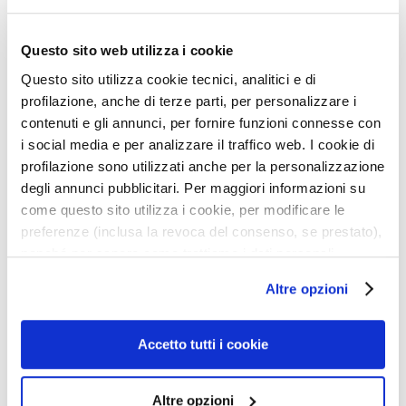
s
• Navulbaar
M
Questo sito web utilizza i cookie
a
Details
Questo sito utilizza cookie tecnici, analitici e di
s
profilazione, anche di terze parti, per personalizzare i
k
How to use
contenuti e gli annunci, per fornire funzioni connesse con
e
r
i social media e per analizzare il traffico web. I cookie di
s
profilazione sono utilizzati anche per la personalizzazione
Safety information
e
degli annunci pubblicitari. Per maggiori informazioni su
n
come questo sito utilizza i cookie, per modificare le
e
preferenze (inclusa la revoca del consenso, se prestato),
x
nonché per sapere come trattiamo i dati personali –
Gerelateerde producten
f
anche raccolti tramite cookie – può consultare
Altre opzioni
o
l’informativa cookie completa e l’informativa privacy
l
disponibili
qui
. Le ricordiamo che, qualora clicchi su
eg
Voeg
Voeg
i
e
toe
toe
“Utilizza solo i cookie necessari”, non sarà installato
Accetto tutti i cookie
ë
n
aan
aan
alcun cookie o altro strumento di tracciamento diverso da
langlijst
verlanglijst
verlan
r
quelli tecnici. Cliccando su “Accetto tutti i cookie”,
e
Altre opzioni
presterà il consenso all’installazione di tutti i cookie