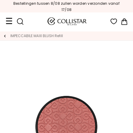
Bestellingen tussen 8/08 zullen worden verzonden vanaf
17/08
Wi
Travel
IMPECCABILE MAXI BLUSH Refill
Size
Nieuw
GEZICHT
C
A
T
E
G
O
R
I