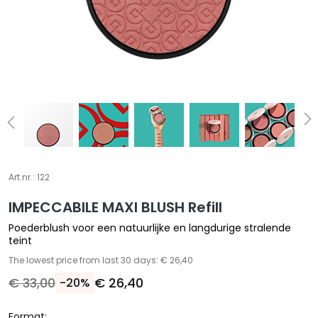
A
S
p
e
c
i
a
l
e
b
e
Art.nr.:
122
h
IMPECCABILE MAXI BLUSH Refill
a
n
Poederblush voor een natuurlijke en langdurige stralende
d
teint
e
The lowest price from last 30 days: € 26,40
l
€ 33,00
€ 26,40
-20%
i
n
Format: