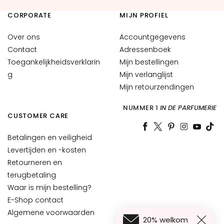
A
CORPORATE
MIJN PROFIEL
n
t
Over ons
Accountgegevens
i
Contact
Adressenboek
-
Toegankelijkheidsverklarin
Mijn bestellingen
a
g
Mijn verlanglijst
g
Mijn retourzendingen
e
NUMMER 1
IN DE PARFUMERIE
H
CUSTOMER CARE
y
d
Betalingen en veiligheid
r
Levertijden en -kosten
a
Retourneren en
t
terugbetaling
e
Waar is mijn bestelling?
r
E-Shop contact
e
Algemene voorwaarden
n
20% welkom