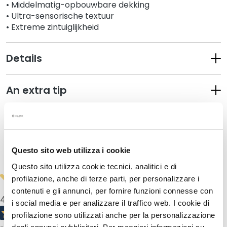
s
• Middelmatig-opbouwbare dekking
• Ultra-sensorische textuur
M
• Extreme zintuiglijkheid
a
s
k
Details
e
r
An extra tip
s
e
n
How to use
e
x
f
Questo sito web utilizza i cookie
Safety information
o
Questo sito utilizza cookie tecnici, analitici e di
l
profilazione, anche di terze parti, per personalizzare i
i
contenuti e gli annunci, per fornire funzioni connesse con
ë
4,0
/5
i social media e per analizzare il traffico web. I cookie di
r
profilazione sono utilizzati anche per la personalizzazione
e