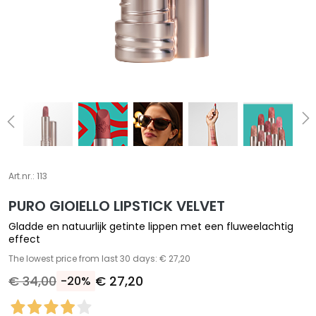
S
p
e
c
i
a
l
e
b
e
Art.nr.:
113
h
a
PURO GIOIELLO LIPSTICK VELVET
n
Gladde en natuurlijk getinte lippen met een fluweelachtig
d
effect
e
The lowest price from last 30 days: € 27,20
l
€ 34,00
€ 27,20
-20%
i
n