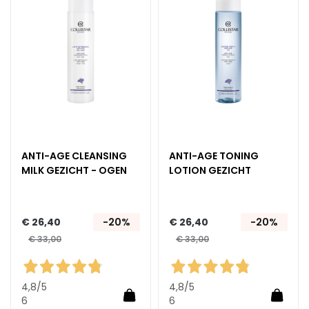
m
aan
aan
e
verlanglijst
verlan
s
O
o
g
-
e
n
l
ANTI-AGE CLEANSING
ANTI-AGE TONING
MILK GEZICHT - OGEN
LOTION GEZICHT
i
p
c
o
€ 26,40
-20%
€ 26,40
-20%
n
€ 33,00
€ 33,00
t
o
u
4,8
/5
4,8
/5
In Winkelwagen
In Wi
r
6
6