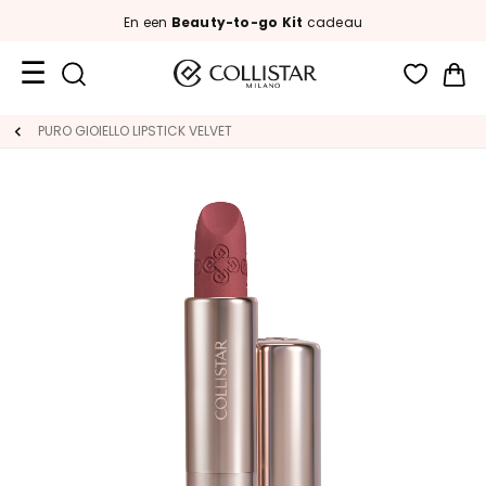
En een
Beauty-to-go Kit
cadeau
Wi
Travel
PURO GIOIELLO LIPSTICK VELVET
Size
Nieuw
GEZICHT
C
A
T
E
G
O
R
I
A