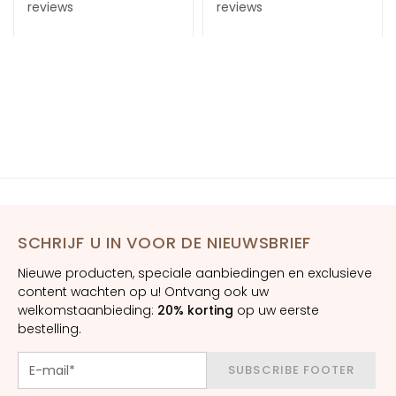
reviews
reviews
E
S
I
G
E
N
Z
A
M
a
g
SCHRIJF U IN VOOR DE NIEUWSBRIEF
i
Nieuwe producten, speciale aanbiedingen en exclusieve
c
content wachten op u! Ontvang ook uw
d
welkomstaanbieding:
20% korting
op uw eerste
r
bestelling.
o
p
SUBSCRIBE FOOTER
s