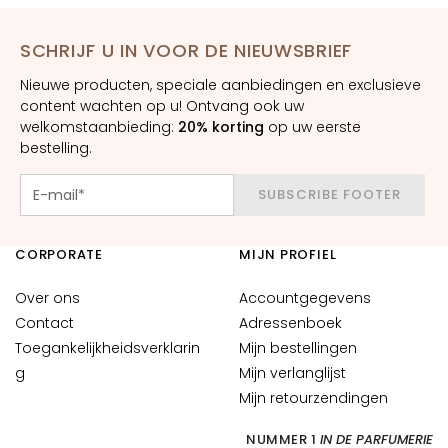
m
e
SCHRIJF U IN VOOR DE NIEUWSBRIEF
s
Nieuwe producten, speciale aanbiedingen en exclusieve
O
content wachten op u! Ontvang ook uw
o
welkomstaanbieding:
20% korting
op uw eerste
g
bestelling.
-
e
SUBSCRIBE FOOTER
n
l
i
CORPORATE
MIJN PROFIEL
p
c
Over ons
Accountgegevens
o
Contact
Adressenboek
n
Toegankelijkheidsverklarin
Mijn bestellingen
t
g
Mijn verlanglijst
o
Mijn retourzendingen
u
r
NUMMER 1
IN DE PARFUMERIE