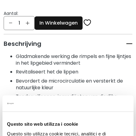
g
e
Aantal:
n
Aantal
In Winkelwagen
G
e
z
Beschrijving
i
c
Gladmakende werking die rimpels en fijne lijntjes
h
in het lipgebied vermindert
t
Revitaliseert het de lippen
s
Bevordert de microcirculatie en versterkt de
r
natuurlijke kleur
e
i
Zonder: siliconen, ingrediënten van dierlijke
n
oorsprong, geurstoffen, kleurstoffen
i
Dermatologisch getest
g
e
Questo sito web utilizza i cookie
r
Questo sito utilizza cookie tecnici, analitici e di