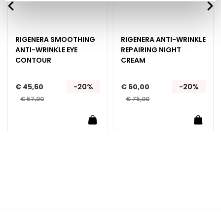
n
S
e
RIGENERA SMOOTHING
RIGENERA ANTI-WRINKLE
r
ANTI-WRINKLE EYE
REPAIRING NIGHT
u
CONTOUR
CREAM
m
s
€ 45,60
-20%
€ 60,00
-20%
G
€ 57,00
€ 75,00
e
Winkelwagen
In Winkelwagen
In Wi
z
i
c
h
t
s
c
r
é