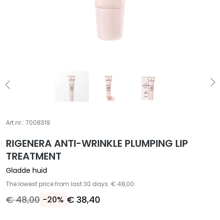
S
p
e
c
i
a
l
e
b
e
Art.nr.:
7008319
h
a
RIGENERA ANTI-WRINKLE PLUMPING LIP
n
TREATMENT
d
Gladde huid
e
The lowest price from last 30 days: € 48,00
l
i
€ 48,00
€ 38,40
-20%
n