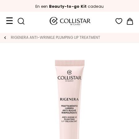
En een
Beauty-to-go Kit
cadeau
Wi
Travel
RIGENERA ANTI-WRINKLE PLUMPING LIP TREATMENT
Size
Nieuw
GEZICHT
C
A
T
E
G
O
R
I
A