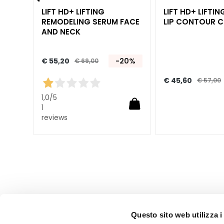
Unica
TI-
LIFT HD+ LIFTING
LIFT HD+ LIFTIN
NOT
G EYE
REMODELING SERUM FACE
LIP CONTOUR 
AND NECK
LICHAAM
CATEGORIA
Crémes en Oliën
€ 55,20
-20%
€ 69,00
Bad en Douche
20%
€ 45,60
€ 57,00
Exfoliëren/scrubben
1,0
/5
1
Deodorant
reviews
Zelfbruiners
superserum
ESIGENZA
Zelfbruiners
Glass Skin
Hydratatie en
Comfort
Questo sito web utilizza i