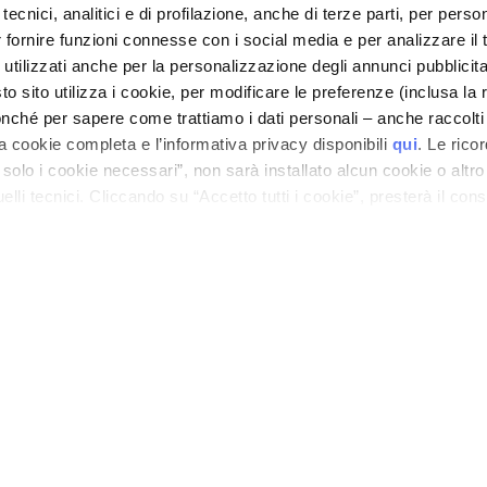
tecnici, analitici e di profilazione, anche di terze parti, per perso
r fornire funzioni connesse con i social media e per analizzare il t
 utilizzati anche per la personalizzazione degli annunci pubblicit
CORPORATE
CUSTOMER CARE
 sito utilizza i cookie, per modificare le preferenze (inclusa la 
Over ons
Betalingen en veiligheid
nché per sapere come trattiamo i dati personali – anche raccolti
a cookie completa e l’informativa privacy disponibili
qui
. Le rico
ieve
Contact
Levertijden en -kosten
a solo i cookie necessari”, non sarà installato alcun cookie o altr
Toegankelijkheidsverklaring
Retourneren en
lli tecnici. Cliccando su “Accetto tutti i cookie”, presterà il con
terugbetaling
cookie utilizzati dal sito. Cliccando su “Altre opzioni”, potrà scegli
Waar is mijn bestelling?
orizzare.
LING CREAM
E-Shop contact
Aantal
OOTER
Algemene voorwaarden
PRIVACY- EN COOKIEBELEID
JURIDISCHE KENNISGEVING
STORE LOCATOR
ano - Italy - Capitale Sociale euro 1.050.000,00 interamente versato - C.F. - R.I. Milan
direzione e coordinamento di Bolton Group s.r.l.