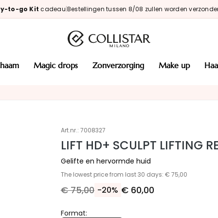
y-to-go Kit
cadeau
|
Bestellingen tussen 8/08 zullen worden verzonde
ichaam
magic drops
zonverzorging
make up
haa
Art.nr.:
7008327
LIFT HD+ SCULPT LIFTING
Gelifte en hervormde huid
The lowest price from last 30 days: € 75,00
€ 75,00
€ 60,00
-20%
Format: