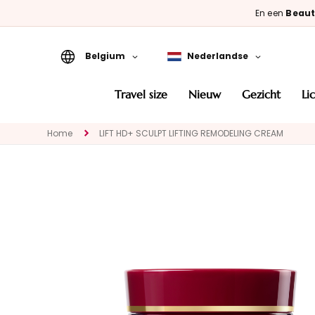
En een
Beaut
Belgium
Nederlandse
Travel Size
travel size
nieuw
gezicht
l
Nieuw
Home
LIFT HD+ SCULPT LIFTING REMODELING CREAM
GEZICHT
CATEGORIA
Speciale
behandelingen
Gezichtsreinigers
Maskers en
exfoliëren
Serums
Gezichtscrémes