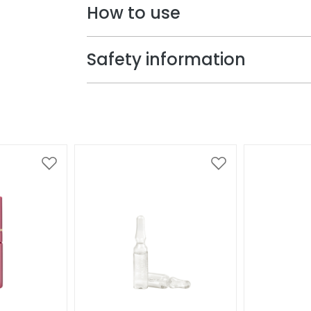
How to use
Safety information
Voeg
Voeg
toe
toe
aan
aan
verlanglijst
verlanglijst