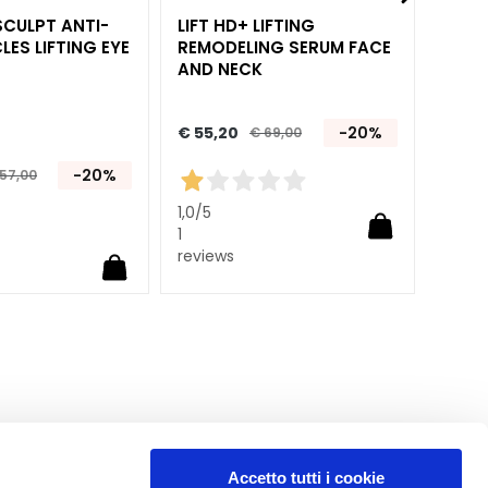
SCULPT ANTI-
LIFT HD+ LIFTING
LIFT 
LES LIFTING EYE
REMODELING SERUM FACE
LIP 
AND NECK
€ 55,20
-20%
€ 69,00
-20%
€ 45,
57,00
1,0
/5
1
reviews
Accetto tutti i cookie