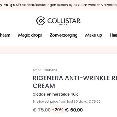
y-to-go Kit
cadeau
|
Bestellingen tussen 8/08 zullen worden verzonde
ichaam
magic drops
zonverzorging
make up
haa
Art.nr.:
7008329
RIGENERA ANTI-WRINKLE R
CREAM
Gladde en herstelde huid
The lowest price from last 30 days: € 75,00
€ 75,00
€ 60,00
-20%