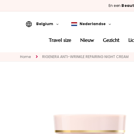
En een
Beaut
Belgium
Nederlandse
Travel Size
travel size
nieuw
gezicht
l
Nieuw
Home
RIGENERA ANTI-WRINKLE REPAIRING NIGHT CREAM
GEZICHT
CATEGORIA
Speciale
behandelingen
Gezichtsreinigers
Maskers en
exfoliëren
Serums
Gezichtscrémes