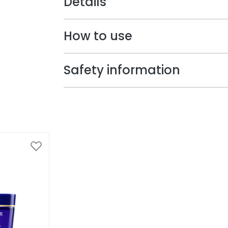
Details
How to use
Safety information
Voeg
toe
aan
verlanglijst