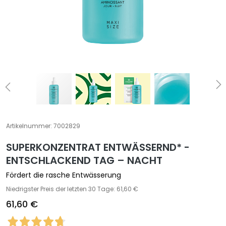
S
p
e
z
i
a
l
b
e
h
a
Artikelnummer:
7002829
n
d
SUPERKONZENTRAT ENTWÄSSERND* -
l
ENTSCHLACKEND TAG – NACHT
u
Fördert die rasche Entwässerung
n
Niedrigster Preis der letzten 30 Tage: 61,60 €
g
e
61,60 €
n