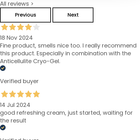
All reviews >
h
t
Previous
Next
s
s
e
18 Nov 2024
r
Fine product, smells nice too. I really recommend
u
this product. Especially in combination with the
m
Anticellulite Cryo-Gel.
G
e
Verified buyer
s
i
c
14 Jul 2024
h
t
good refreshing cream, just started, waiting for
s
the result
p
f