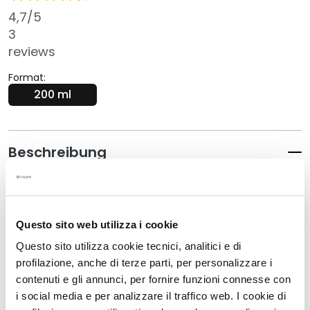
G
4,7
/5
e
3
s
reviews
i
c
Format:
h
200 ml
t
s
r
Beschreibung
e
i
• Wirkt Tag und Nacht und passt sich dem
n
Biorhythmus der Haut an
i
• Fördert die rasche Entwässerung und verleiht den
g
Questo sito web utilizza i cookie
behandelten Körperpartien Leichtigkeit
u
• Modelliert, lässt die behandelten Partien schlanker
Questo sito utilizza cookie tecnici, analitici e di
n
wirken und minimiert das Erscheinungsbild von
g
profilazione, anche di terze parti, per personalizzare i
Cellulite
contenuti e gli annunci, per fornire funzioni connesse con
• Allein wirksam, aber auch perfekt in Kombination
P
i social media e per analizzare il traffico web. I cookie di
mit der jeweiligen Körperpflegeanwendung von
e