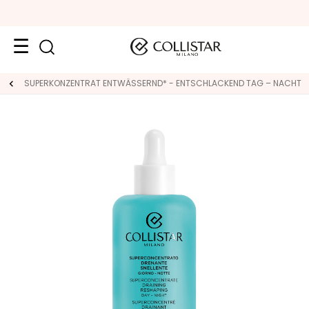
Reiseformate
SUPERKONZENTRAT ENTWÄSSERND* - ENTSCHLACKEND TAG – NACHT
Neuheiten
Gesicht
K
A
T
E
G
O
R
I
E