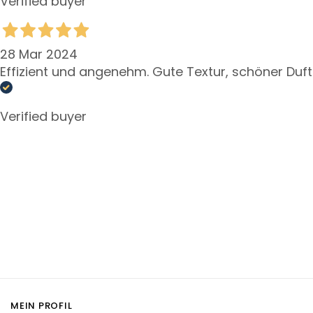
Verified buyer
l
e
g
e
28 Mar 2024
Effizient und angenehm. Gute Textur, schöner Duft
A
u
g
Verified buyer
e
n
-
u
n
d
L
i
p
p
e
n
MEIN PROFIL