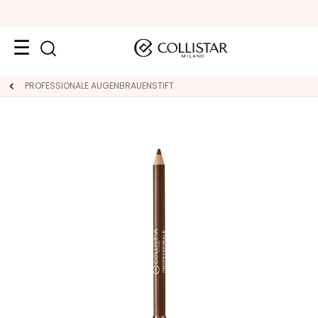
Reiseformate
PROFESSIONALE AUGENBRAUENSTIFT
Neuheiten
Gesicht
K
A
T
E
G
O
R
I
E