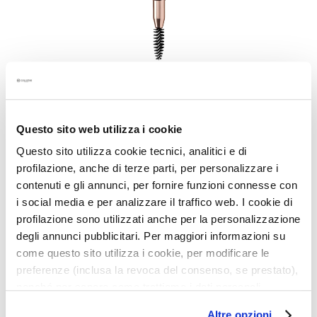
S
p
e
z
i
a
l
b
Artikelnummer:
117
Questo sito web utilizza i cookie
e
Questo sito utilizza cookie tecnici, analitici e di
h
PROFESSIONALE AUGENBRAUENSTIFT
a
profilazione, anche di terze parti, per personalizzare i
Natürlich vollere, dichtere und definierte Wimpern
n
contenuti e gli annunci, per fornire funzioni connesse con
Niedrigster Preis der letzten 30 Tage: 26,40 €
d
i social media e per analizzare il traffico web. I cookie di
26,40 €
l
profilazione sono utilizzati anche per la personalizzazione
u
degli annunci pubblicitari. Per maggiori informazioni su
n
come questo sito utilizza i cookie, per modificare le
g
preferenze (inclusa la revoca del consenso, se prestato),
e
nonché per sapere come trattiamo i dati personali –
Beschreibung
n
anche raccolti tramite cookie – può consultare
Altre opzioni