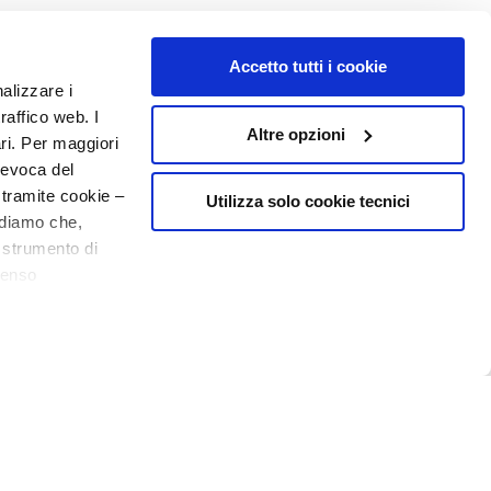
Accetto tutti i cookie
nalizzare i
raffico web. I
Altre opzioni
ari. Per maggiori
revoca del
 tramite cookie –
Utilizza solo cookie tecnici
rdiamo che,
o strumento di
senso
ere, in modo più