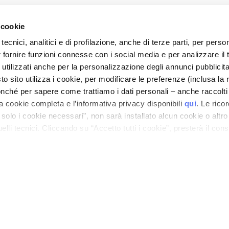
 cookie
tecnici, analitici e di profilazione, anche di terze parti, per perso
r fornire funzioni connesse con i social media e per analizzare il t
 utilizzati anche per la personalizzazione degli annunci pubblicit
 sito utilizza i cookie, per modificare le preferenze (inclusa la 
nché per sapere come trattiamo i dati personali – anche raccolti
a cookie completa e l’informativa privacy disponibili
qui
. Le rico
a solo i cookie necessari”, non sarà installato alcun cookie o altr
lli tecnici. Cliccando su “Accetto tutti i cookie”, presterà il con
cookie utilizzati dal sito. Cliccando su “Altre opzioni”, potrà scegli
orizzare.