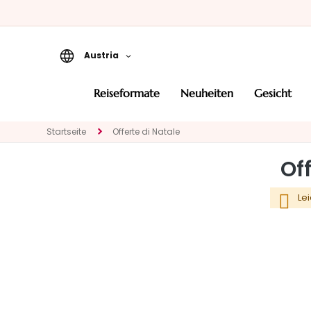
Austria
Reiseformate
reiseformate
neuheiten
gesicht
Neuheiten
Startseite
Offerte di Natale
Gesicht
KATEGORIE
Off
Spezialbehandlungen
Gesichtsreinigung
Le
Peeling und Masken
Gesichtsserum
Gesichtspflege
Augen- und
Lippenpflege