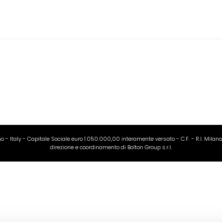
ano - Italy - Capitale Sociale euro 1.050.000,00 interamente versato - C.F. - R.I. Milan
direzione e coordinamento di Bolton Group s.r.l.