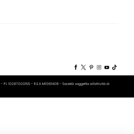
o - P.I. 10267000155 - R.E.A MI1361408 - Società soggetta all'attività di