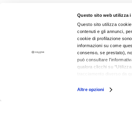
Flecken
Questo sito web utilizza i
Glanzlose Haut und
Pigmentflecken
Questo sito utilizza cookie 
contenuti e gli annunci, pe
Empfindliche Haut
cookie di profilazione sono
Falten
informazioni su come questo
Verlust von Elastizität
consenso, se prestato), no
und Spannkraft
può consultare l’informativ
qualora clicchi su “Utilizz
LINIEN
tracciamento diverso da que
Gocce Magiche
all’installazione di tutti i 
Collistar
granulare, quali cookie aut
Altre opzioni
Attivi Puri
Idro-attiva
Rigenera
Lift HD+
Futura