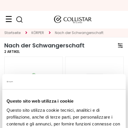
Reiseformate
Startseite
KÖRPER
Nach der Schwangerschaft
Nach der Schwangerschaft
Neuheiten
2
ARTIKEL
Gesicht
K
A
T
E
G
O
Questo sito web utilizza i cookie
R
Questo sito utilizza cookie tecnici, analitici e di
I
profilazione, anche di terze parti, per personalizzare i
E
contenuti e gli annunci, per fornire funzioni connesse con