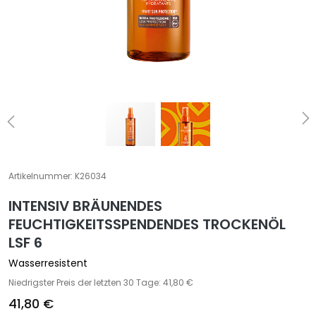
S
p
e
z
i
a
l
b
e
h
a
Artikelnummer:
K26034
n
d
INTENSIV BRÄUNENDES
l
FEUCHTIGKEITSSPENDENDES TROCKENÖL
u
LSF 6
n
Wasserresistent
g
e
Niedrigster Preis der letzten 30 Tage: 41,80 €
n
41,80 €