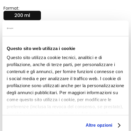
G
Format:
e
200 ml
s
i
c
h
Beschreibung
t
Questo sito web utilizza i cookie
s
SMART SUN PROTECTION®
r
Questo sito utilizza cookie tecnici, analitici e di
Das innovative Provitamin-D-Filtersystem
e
erfindet den Sonnenschutz neu.
Die neue UV-
profilazione, anche di terze parti, per personalizzare i
i
Filter-Formel aktiviert das Gesundheitsvitamin und
contenuti e gli annunci, per fornire funzioni connesse con
wehrt nur die schädliche Strahlung ab, während die
n
i social media e per analizzare il traffico web. I cookie di
wohltuenden Auswirkungen des Lichts auf das
i
profilazione sono utilizzati anche per la personalizzazione
Wohlbefinden und die Schönheit der Haut verstärkt
g
degli annunci pubblicitari. Per maggiori informazioni su
werden.
u
come questo sito utilizza i cookie, per modificare le
Intensiviert die Bräunung und schützt vor Salz
n
preferenze (inclusa la revoca del consenso, se prestato),
g
Geeignet für Gesicht, Körper und Haar
nonché per sapere come trattiamo i dati personali –
Leicht und schnell einziehend
anche raccolti tramite cookie – può consultare
P
Altre opzioni
l’informativa cookie completa e l’informativa privacy
e