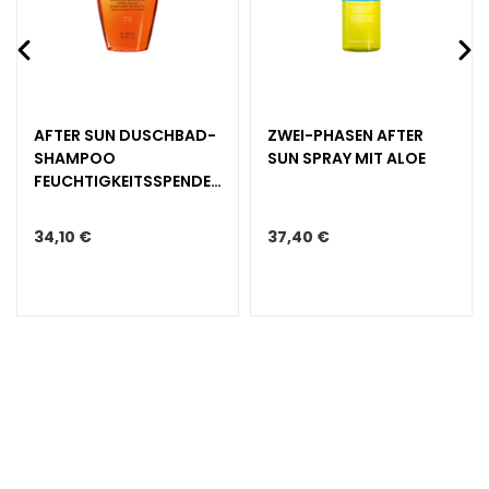
h
t
s
s
e
AFTER SUN DUSCHBAD-
ZWEI-PHASEN AFTER
r
SHAMPOO
SUN SPRAY MIT ALOE
u
FEUCHTIGKEITSSPENDEN
m
D, PFLEGEND
34,10 €
37,40 €
G
e
s
i
c
h
t
s
p
f