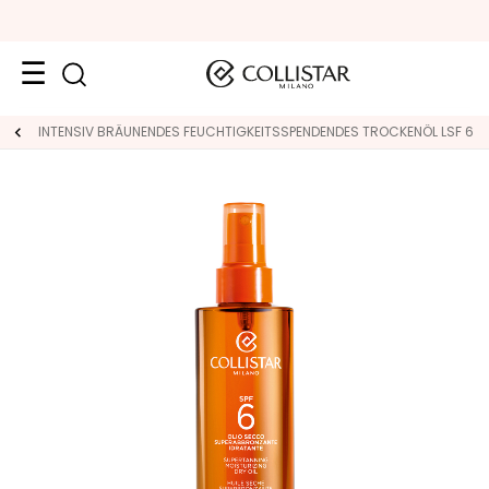
Reiseformate
INTENSIV BRÄUNENDES FEUCHTIGKEITSSPENDENDES TROCKENÖL LSF 6
Neuheiten
Gesicht
K
A
T
E
G
O
R
I
E