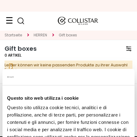
Reiseformate
Startseite
HERREN
Gift boxes
Gift boxes
Neuheiten
0
ARTIKEL
Gesicht
Leider können wir keine passenden Produkte zu ihrer Auswahl
finden.
K
A
T
E
MEIN PROFIL
Questo sito web utilizza i cookie
G
O
Questo sito utilizza cookie tecnici, analitici e di
Angaben zum Account
R
profilazione, anche di terze parti, per personalizzare i
Meine Wishlist
I
contenuti e gli annunci, per fornire funzioni connesse con
E
i social media e per analizzare il traffico web. I cookie di
profilazione sono utilizzati anche per la personalizzazione