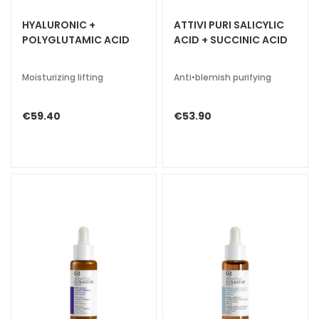
a
HYALURONIC +
ATTIVI PURI SALICYLIC
l
POLYGLUTAMIC ACID
ACID + SUCCINIC ACID
t
i
Moisturizing lifting
Anti•blemish purifying
e
s
€59.40
€53.90
C
l
e
a
n
s
e
r
s
M
a
s