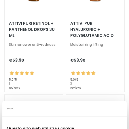
k
s
a
ATTIVI PURI RETINOL +
ATTIVI PURI
n
PANTHENOL DROPS 30
HYALURONIC +
d
ML
POLYGLUTAMIC ACID
E
x
Skin renewer anti-redness
Moisturizing lifting
f
o
€53.90
€53.90
l
i
a
5,0
/5
5,0
/5
t
1
3
reviews
reviews
o
r
s
S
e
r
Questo sito web utilizza i cookie