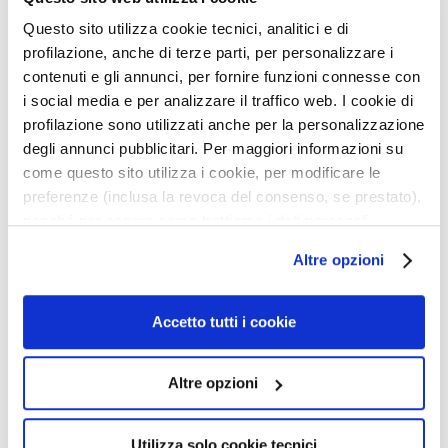
u
Questo sito utilizza cookie tecnici, analitici e di
m
profilazione, anche di terze parti, per personalizzare i
s
contenuti e gli annunci, per fornire funzioni connesse con
i social media e per analizzare il traffico web. I cookie di
F
profilazione sono utilizzati anche per la personalizzazione
a
degli annunci pubblicitari. Per maggiori informazioni su
c
ATTIVI PURI VITAMIN C +
COLLAGEN + GLYCOGEN
e
come questo sito utilizza i cookie, per modificare le
ALPHA-ARBUTIN
c
preferenze (inclusa la revoca del consenso, se prestato),
r
nonché per sapere come trattiamo i dati personali –
Brightening antioxidant
Antiwrinkle firming
e
anche raccolti tramite cookie – può consultare
Altre opzioni
a
l’informativa cookie completa e l’informativa privacy
m
€53.90
€59.40
disponibili
qui
. Le ricordiamo che, qualora clicchi su
s
“Utilizza solo i cookie necessari”, non sarà installato
Accetto tutti i cookie
alcun cookie o altro strumento di tracciamento diverso da
E
4,0
/5
4,8
/5
quelli tecnici. Cliccando su “Accetto tutti i cookie”,
y
1
5
Altre opzioni
presterà il consenso all’installazione di tutti i cookie
reviews
reviews
e
utilizzati dal sito. Cliccando su “Altre opzioni”, potrà
a
scegliere, in modo più granulare, quali cookie
n
Utilizza solo cookie tecnici