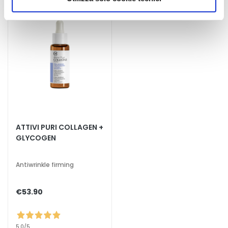
autorizzare.
d
L
i
p
C
o
n
t
o
u
r
ATTIVI PURI COLLAGEN +
GLYCOGEN
N
E
Antiwrinkle firming
E
D
€53.90
G
o
c
5,0
/5