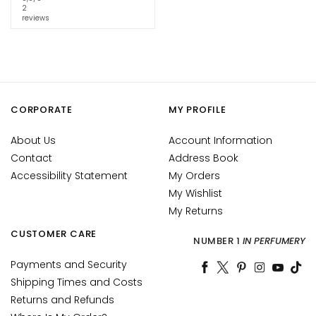
c
2
reviews
e
M
a
g
i
c
CORPORATE
MY PROFILE
h
e
About Us
Account Information
C
Contact
Address Book
o
Accessibility Statement
My Orders
l
My Wishlist
l
My Returns
i
CUSTOMER CARE
s
NUMBER 1
IN PERFUMERY
t
Payments and Security
a
Shipping Times and Costs
r
Returns and Refunds
A