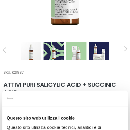
a
l
t
i
e
s
C
l
e
a
SKU:
K21887
n
ATTIVI PURI SALICYLIC ACID + SUCCINIC
s
e
ACID
r
Anti•blemish purifying
s
The lowest price from last 30 days: €53.90
M
€53.90
Questo sito web utilizza i cookie
a
Questo sito utilizza cookie tecnici, analitici e di
s