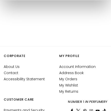
u
m
s
F
a
c
e
c
r
CORPORATE
MY PROFILE
e
a
About Us
Account Information
m
Contact
Address Book
s
Accessibility Statement
My Orders
My Wishlist
E
My Returns
y
e
CUSTOMER CARE
NUMBER 1
IN PERFUMERY
a
n
Payments and Security