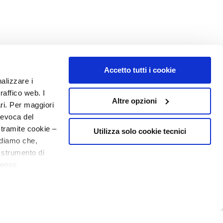
Accetto tutti i cookie
NUMBER 1
IN PERFUMERY
nalizzare i
raffico web. I
Altre opzioni
ari. Per maggiori
revoca del
 tramite cookie –
Utilizza solo cookie tecnici
rdiamo che,
o strumento di
senso
o - P.I. 10267000155 - R.E.A MI1361408 - Società soggetta all'attività di
ere, in modo più