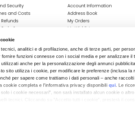
nd Security
Account Information
mes and Costs
Address Book
 Refunds
My Orders
 Order?
My Wishlist
tact
My Returns
 cookie
Conditions
tecnici, analitici e di profilazione, anche di terze parti, per perso
ilance Information
r fornire funzioni connesse con i social media e per analizzare il t
tion
 utilizzati anche per la personalizzazione degli annunci pubblicit
 sito utilizza i cookie, per modificare le preferenze (inclusa la 
nché per sapere come trattiamo i dati personali – anche raccolti
a cookie completa e l’informativa privacy disponibili
qui
. Le rico
a solo i cookie necessari”, non sarà installato alcun cookie o altr
lli tecnici. Cliccando su “Accetto tutti i cookie”, presterà il con
ano - Italy - Capitale Sociale euro 1.050.000,00 interamente versato - C.F. - R.I. Milan
direzione e coordinamento di Bolton Group s.r.l.
cookie utilizzati dal sito. Cliccando su “Altre opzioni”, potrà scegli
orizzare.