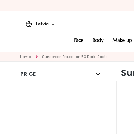
Latvia
Face
face
body
make up
CATEGORY
Specialties
Home
Sunscreen Protection 50 Dark-Spots
Cleansers
Su
PRICE
Masks and
Exfoliators
Serums
Face creams
Eye and Lip
Contour
NEED