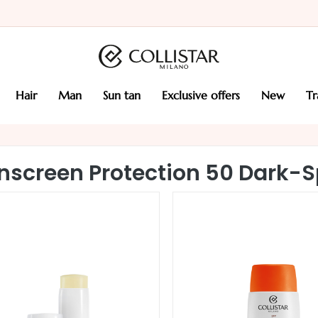
hair
man
sun tan
exclusive offers
new
t
nscreen Protection 50 Dark-S