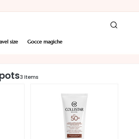
ravel size
gocce magiche
pots
3
Items