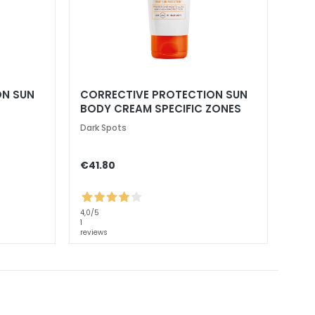
ON SUN
CORRECTIVE PROTECTION SUN
BODY CREAM SPECIFIC ZONES
SPF 50+
Dark Spots
€41.80
4,0
/5
1
reviews