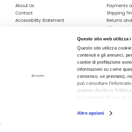
Combination
About Us
Payments a
and Oily Skin
Contact
Shipping Ti
Dark spots
Accessibility Statement
Returns and
Dull skin and
Where Is My
discolouration
E-Shop Con
Questo sito web utilizza i
Terms and 
Sensitive skin
Questo sito utilizza cookie 
Cosmetovig
Wrinkles
contenuti e gli annunci, pe
VTO Informa
Loss of tone
cookie di profilazione sono
and
informazioni su come questo
PRIVACY AND COOKIE POLICY
consenso, se prestato), no
compactness
LEGAL NOTICE
STORE LOCATOR
può consultare l’informativ
LINES
qualora clicchi su “Utilizz
Gocce
tracciamento diverso da que
©2026 Collistar S.p.A. con Socio Unico, via G.B. Pirelli, 19 - 20124 Mil
Magiche
all’installazione di tutti i 
Collistar
granulare, quali cookie aut
Altre opzioni
Attivi Puri
Idro Attiva