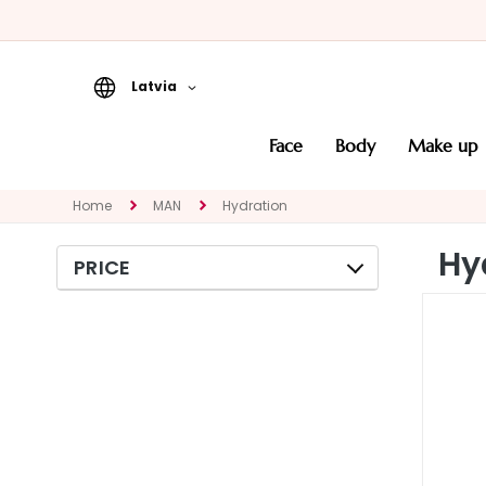
Latvia
Face
face
body
make up
CATEGORY
Specialties
Home
MAN
Hydration
Cleansers
Hy
PRICE
Masks and
Exfoliators
Serums
Face creams
Eye and Lip
Contour
NEED