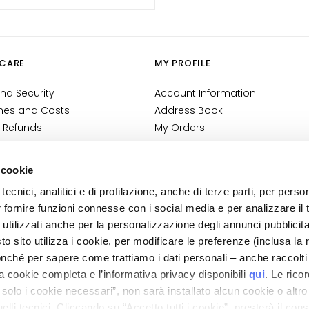
CARE
MY PROFILE
nd Security
Account Information
mes and Costs
Address Book
 Refunds
My Orders
 Order?
My Wishlist
tact
My Returns
 cookie
Conditions
tecnici, analitici e di profilazione, anche di terze parti, per perso
ilance Information
r fornire funzioni connesse con i social media e per analizzare il t
tion
 utilizzati anche per la personalizzazione degli annunci pubblicit
 sito utilizza i cookie, per modificare le preferenze (inclusa la 
nché per sapere come trattiamo i dati personali – anche raccolti
a cookie completa e l’informativa privacy disponibili
qui
. Le rico
a solo i cookie necessari”, non sarà installato alcun cookie o altr
lli tecnici. Cliccando su “Accetto tutti i cookie”, presterà il con