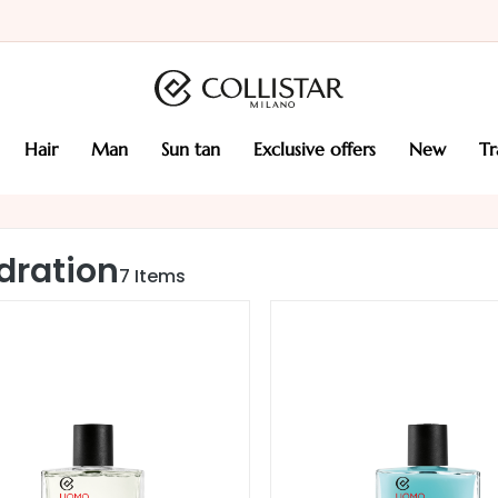
hair
man
sun tan
exclusive offers
new
t
dration
7
Items