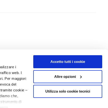
Accetto tutti i cookie
NUMBER 1
IN PERFUMERY
nalizzare i
raffico web. I
Altre opzioni
ari. Per maggiori
revoca del
 tramite cookie –
Utilizza solo cookie tecnici
rdiamo che,
o strumento di
senso