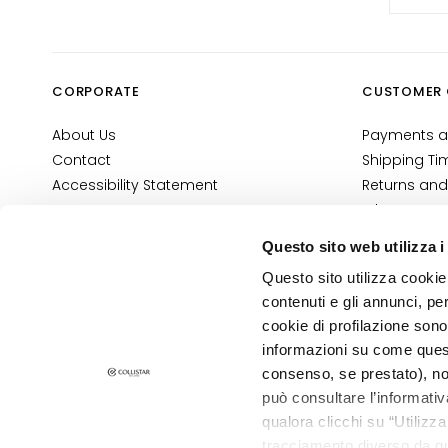
NEED
Self-Tanners
Glass Skin
CORPORATE
CUSTOMER 
Moisturizing
About Us
Payments a
and
Contact
Shipping Ti
nourishing
Accessibility Statement
Returns and
Firming
Where Is My
Anti-cellulite
E-Shop Con
Questo sito web utilizza i
and slimming
Terms and 
Questo sito utilizza cookie 
Cosmetovig
SOLUTIONS
contenuti e gli annunci, pe
VTO Informa
FOR
cookie di profilazione sono
Specific Areas
informazioni su come questo
PRIVACY AND COOKIE POLICY
Cellulite
consenso, se prestato), no
LEGAL NOTICE
STORE LOCATOR
può consultare l’informativ
Slackened
qualora clicchi su “Utilizz
Skin
tracciamento diverso da que