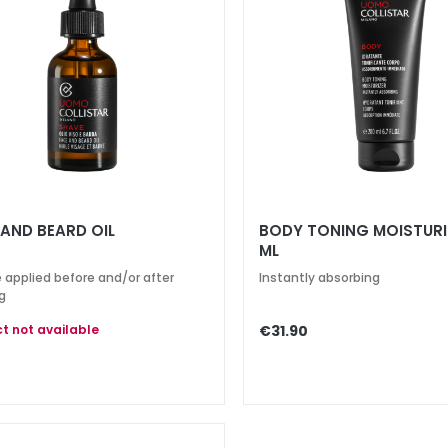
 AND BEARD OIL
BODY TONING MOISTURI
ML
 applied before and/or after
Instantly absorbing
g
t not available
€31.90