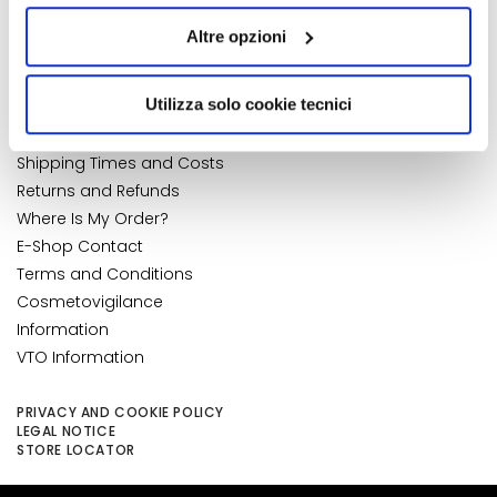
quelli tecnici. Cliccando su “Accetto tutti i cookie”,
k
My Wishlist
Altre opzioni
s
presterà il consenso all’installazione di tutti i cookie
My Returns
a
utilizzati dal sito. Cliccando su “Altre opzioni”, potrà
CUSTOMER CARE
n
scegliere, in modo più granulare, quali cookie
NUMBER 1
IN PERFUMERY
Utilizza solo cookie tecnici
d
autorizzare.
Payments and Security
E
Shipping Times and Costs
x
Returns and Refunds
f
Where Is My Order?
o
E-Shop Contact
l
i
Terms and Conditions
a
Cosmetovigilance
t
Information
o
VTO Information
r
s
PRIVACY AND COOKIE POLICY
LEGAL NOTICE
S
STORE LOCATOR
e
r