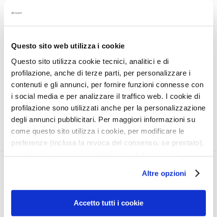
a
UOMO HYDRA TOTAL
UOMO HYDRA OIL FREE
l
FRESHNESS
MOISTURIZER
t
MOISTURIZER
i
Questo sito web utilizza i cookie
Face and eye cream-gel
Face and eye gel 24hrs
e
Questo sito utilizza cookie tecnici, analitici e di
24hrs
s
profilazione, anche di terze parti, per personalizzare i
€49.50
€49.50
C
contenuti e gli annunci, per fornire funzioni connesse con
l
i social media e per analizzare il traffico web. I cookie di
e
profilazione sono utilizzati anche per la personalizzazione
a
degli annunci pubblicitari. Per maggiori informazioni su
n
come questo sito utilizza i cookie, per modificare le
s
preferenze (inclusa la revoca del consenso, se prestato),
e
nonché per sapere come trattiamo i dati personali –
r
anche raccolti tramite cookie – può consultare
CORPORATE
MY PROFILE
s
Altre opzioni
l’informativa cookie completa e l’informativa privacy
disponibili
qui
. Le ricordiamo che, qualora clicchi su
About Us
Account Information
M
“Utilizza solo i cookie necessari”, non sarà installato
a
Contact
Address Book
Accetto tutti i cookie
alcun cookie o altro strumento di tracciamento diverso da
s
Accessibility Statement
My Orders