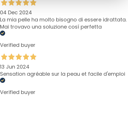
d
L
04 Dec 2024
i
La mia pelle ha molto bisogno di essere idrattata.
p
Mai trovavo una soluzione cosí perfetta
C
o
n
Verified buyer
t
o
u
13 Jun 2024
r
Sensation agréable sur la peau et facile d'emploi
N
E
Verified buyer
E
D
G
o
c