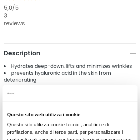
k
5,0
/5
s
3
a
reviews
n
d
E
x
Description
f
o
Hydrates deep-down, lifts and minimizes wrinkles
l
prevents hyaluronic acid in the skin from
i
deteriorating
a
maintains the balance of the skin’s microbiome
t
o
Details
r
s
Questo sito web utilizza i cookie
How to use
S
Questo sito utilizza cookie tecnici, analitici e di
e
profilazione, anche di terze parti, per personalizzare i
r
contenuti e gli annunci, per fornire funzioni connesse con