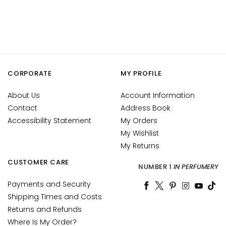
c
e
M
a
g
i
CORPORATE
MY PROFILE
c
h
About Us
Account Information
e
Contact
Address Book
C
Accessibility Statement
My Orders
o
My Wishlist
l
l
My Returns
i
CUSTOMER CARE
NUMBER 1
IN PERFUMERY
s
t
Payments and Security
a
Shipping Times and Costs
r
Returns and Refunds
Where Is My Order?
A