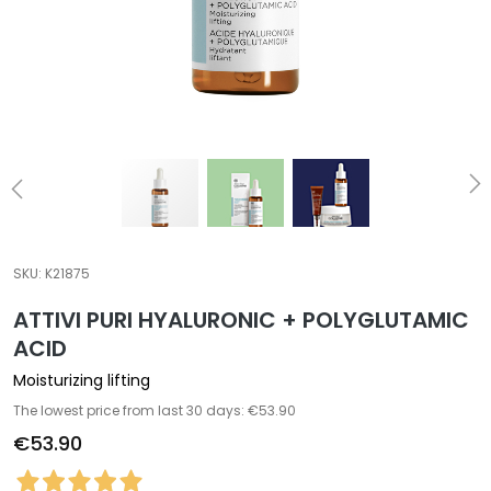
a
l
t
i
e
s
C
l
e
a
SKU:
K21875
n
ATTIVI PURI HYALURONIC + POLYGLUTAMIC
s
e
ACID
r
Moisturizing lifting
s
The lowest price from last 30 days: €53.90
M
€53.90
a
s