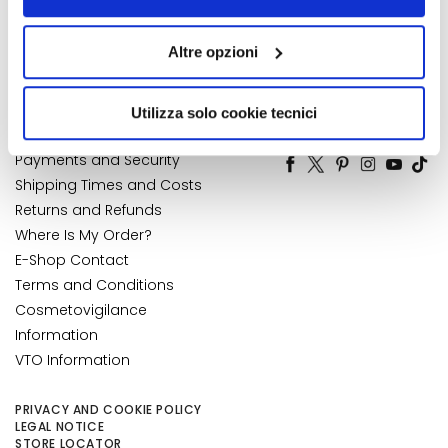
Contact
Address Book
alcun cookie o altro strumento di tracciamento diverso da
k
Accessibility Statement
My Orders
quelli tecnici. Cliccando su “Accetto tutti i cookie”,
s
Altre opzioni
presterà il consenso all’installazione di tutti i cookie
My Wishlist
a
utilizzati dal sito. Cliccando su “Altre opzioni”, potrà
My Returns
n
scegliere, in modo più granulare, quali cookie
d
Utilizza solo cookie tecnici
CUSTOMER CARE
NUMBER 1
IN PERFUMERY
autorizzare.
E
x
Payments and Security
f
Shipping Times and Costs
o
Returns and Refunds
l
Where Is My Order?
i
E-Shop Contact
a
Terms and Conditions
t
Cosmetovigilance
o
Information
r
VTO Information
s
S
PRIVACY AND COOKIE POLICY
e
LEGAL NOTICE
STORE LOCATOR
r