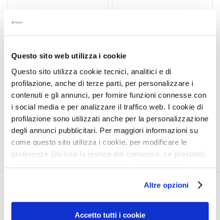
a
UOMO ENERGIZING
UOMO ACQUA ATTIVA
l
ACQUA ATTIVA EAU DE
SHOWER-SHAMPOO
t
TOILETTE
i
Fragrance for the body
Improves energy and
e
Questo sito web utilizza i cookie
vitality
s
Questo sito utilizza cookie tecnici, analitici e di
€64.90
profilazione, anche di terze parti, per personalizzare i
C
€33.00
contenuti e gli annunci, per fornire funzioni connesse con
l
i social media e per analizzare il traffico web. I cookie di
e
5,0
/5
a
profilazione sono utilizzati anche per la personalizzazione
1
reviews
n
degli annunci pubblicitari. Per maggiori informazioni su
s
come questo sito utilizza i cookie, per modificare le
e
preferenze (inclusa la revoca del consenso, se prestato),
r
nonché per sapere come trattiamo i dati personali –
s
anche raccolti tramite cookie – può consultare
Altre opzioni
l’informativa cookie completa e l’informativa privacy
CORPORATE
MY PROFILE
M
disponibili
qui
. Le ricordiamo che, qualora clicchi su
a
About Us
Account Information
“Utilizza solo i cookie necessari”, non sarà installato
Accetto tutti i cookie
s