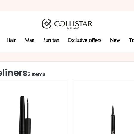
hair
man
sun tan
exclusive offers
new
t
eliners
2
Items