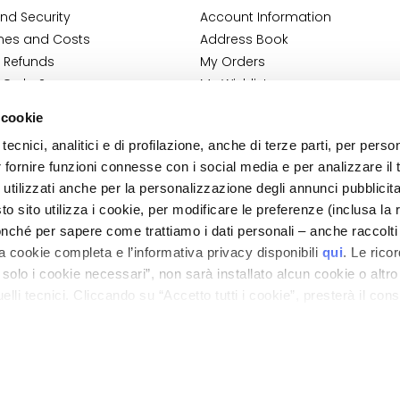
nd Security
Account Information
mes and Costs
Address Book
 Refunds
My Orders
 Order?
My Wishlist
tact
My Returns
 cookie
Conditions
tecnici, analitici e di profilazione, anche di terze parti, per perso
ilance Information
r fornire funzioni connesse con i social media e per analizzare il t
tion
 utilizzati anche per la personalizzazione degli annunci pubblicit
 sito utilizza i cookie, per modificare le preferenze (inclusa la 
nché per sapere come trattiamo i dati personali – anche raccolti
a cookie completa e l’informativa privacy disponibili
qui
. Le rico
a solo i cookie necessari”, non sarà installato alcun cookie o altr
lli tecnici. Cliccando su “Accetto tutti i cookie”, presterà il con
ano - Italy - Capitale Sociale euro 1.050.000,00 interamente versato - C.F. - R.I. Milan
direzione e coordinamento di Bolton Group s.r.l.
cookie utilizzati dal sito. Cliccando su “Altre opzioni”, potrà scegli
orizzare.