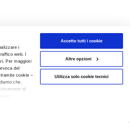
Accetto tutti i cookie
NUMBER 1
IN PERFUMERY
nalizzare i
raffico web. I
Altre opzioni
ari. Per maggiori
revoca del
 tramite cookie –
Utilizza solo cookie tecnici
rdiamo che,
o strumento di
senso
o - P.I. 10267000155 - R.E.A MI1361408 - Società soggetta all'attività di
ere, in modo più