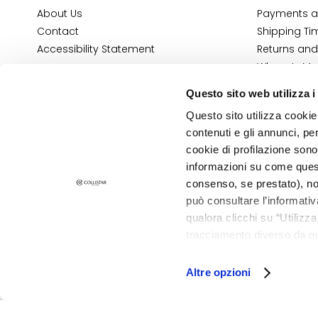
Combination
About Us
Payments a
and Oily Skin
Contact
Shipping Ti
Dark spots
Accessibility Statement
Returns and
Dull skin and
Where Is My
discolouration
E-Shop Con
Questo sito web utilizza i
Terms and 
Sensitive skin
Questo sito utilizza cookie 
Cosmetovig
Wrinkles
contenuti e gli annunci, pe
VTO Informa
Loss of tone
cookie di profilazione sono
and
informazioni su come questo
PRIVACY AND COOKIE POLICY
consenso, se prestato), no
compactness
LEGAL NOTICE
STORE LOCATOR
può consultare l’informativ
LINES
qualora clicchi su “Utilizz
Gocce
tracciamento diverso da que
©2026 Collistar S.p.A. con Socio Unico, via G.B. Pirelli, 19 - 20124 Mil
Magiche
all’installazione di tutti i 
Collistar
granulare, quali cookie aut
Altre opzioni
Attivi Puri
Idro Attiva