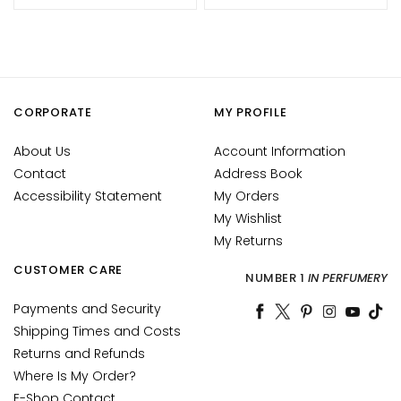
n
t
i
-
a
CORPORATE
MY PROFILE
g
e
About Us
Account Information
H
Contact
Address Book
y
Accessibility Statement
My Orders
d
My Wishlist
r
My Returns
a
CUSTOMER CARE
t
NUMBER 1
IN PERFUMERY
i
Payments and Security
o
Shipping Times and Costs
n
Returns and Refunds
L
Where Is My Order?
i
E-Shop Contact