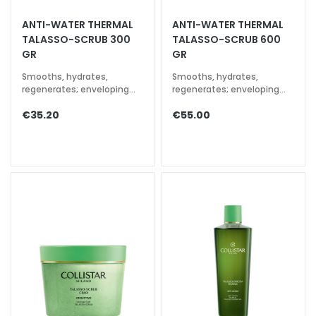
a
ANTI-WATER THERMAL
ANTI-WATER THERMAL
l
TALASSO-SCRUB 300
TALASSO-SCRUB 600
t
GR
GR
i
Smooths, hydrates,
Smooths, hydrates,
e
regenerates; enveloping
regenerates; enveloping
s
aromatic fragrance
aromatic fragrance
€35.20
€55.00
C
l
e
a
n
s
e
r
s
M
a
s