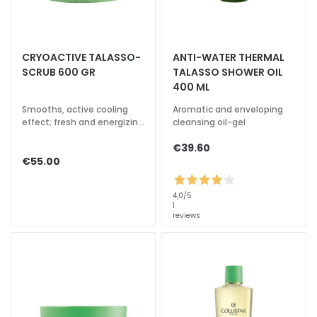
k
s
a
CRYOACTIVE TALASSO-
ANTI-WATER THERMAL
n
SCRUB 600 GR
TALASSO SHOWER OIL
d
400 ML
E
x
Smooths, active cooling
Aromatic and enveloping
effect; fresh and energizing
cleansing oil-gel
f
fragrance
o
€39.60
l
€55.00
i
a
4,0
/5
t
1
reviews
o
r
s
S
e
r