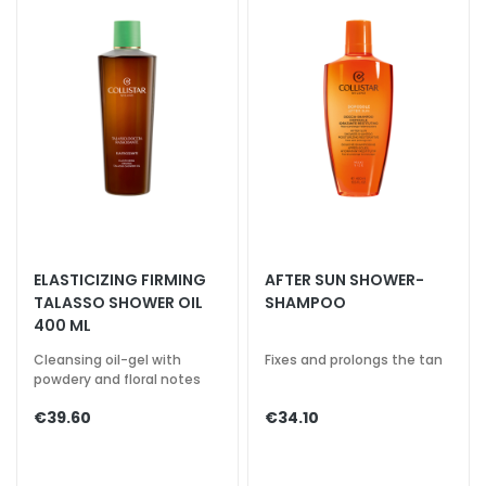
c
e
M
a
g
i
c
h
e
C
o
ELASTICIZING FIRMING
AFTER SUN SHOWER-
l
TALASSO SHOWER OIL
SHAMPOO
l
400 ML
i
Cleansing oil-gel with
Fixes and prolongs the tan
s
powdery and floral notes
t
a
€39.60
€34.10
r
A