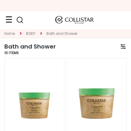
Face
Home
BODY
Bath and Shower
C
Bath and Shower
A
10
ITEMS
T
E
G
O
R
Y
S
p
e
c
i