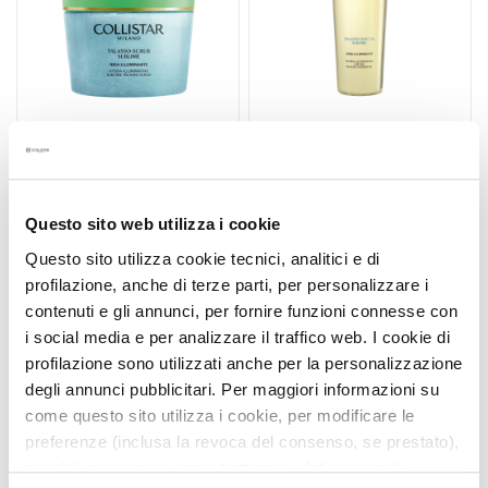
u
m
s
F
a
c
HYDRA-ILLUMINATING
HYDRA-ILLUMINATING
e
SUBLIME TALASSO-
SUBLIME TALASSO
c
Questo sito web utilizza i cookie
SCRUB 600 GR
SHOWER OIL 400 ML
r
Questo sito utilizza cookie tecnici, analitici e di
Smooths, evens out,
Cleansing oleo-gel with
e
revitalizes
pure and delicate notes
profilazione, anche di terze parti, per personalizzare i
a
contenuti e gli annunci, per fornire funzioni connesse con
m
€55.00
€39.60
i social media e per analizzare il traffico web. I cookie di
s
profilazione sono utilizzati anche per la personalizzazione
E
degli annunci pubblicitari. Per maggiori informazioni su
y
come questo sito utilizza i cookie, per modificare le
e
preferenze (inclusa la revoca del consenso, se prestato),
a
nonché per sapere come trattiamo i dati personali –
n