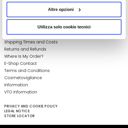
quelli tecnici. Cliccando su “Accetto tutti i cookie”,
k
My Wishlist
Altre opzioni
s
presterà il consenso all’installazione di tutti i cookie
My Returns
a
utilizzati dal sito. Cliccando su “Altre opzioni”, potrà
CUSTOMER CARE
n
scegliere, in modo più granulare, quali cookie
NUMBER 1
IN PERFUMERY
Utilizza solo cookie tecnici
d
autorizzare.
Payments and Security
E
Shipping Times and Costs
x
Returns and Refunds
f
Where Is My Order?
o
E-Shop Contact
l
i
Terms and Conditions
a
Cosmetovigilance
t
Information
o
VTO Information
r
s
PRIVACY AND COOKIE POLICY
LEGAL NOTICE
S
STORE LOCATOR
e
r