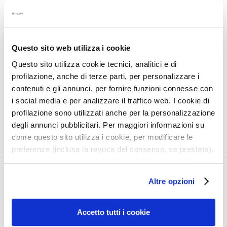
a
CORRECTIVE
l
PROTECTION CREAM
t
SUN STICK SPF 50+
i
Questo sito web utilizza i cookie
Dark Spots
e
Questo sito utilizza cookie tecnici, analitici e di
s
profilazione, anche di terze parti, per personalizzare i
€29.70
C
contenuti e gli annunci, per fornire funzioni connesse con
l
i social media e per analizzare il traffico web. I cookie di
e
profilazione sono utilizzati anche per la personalizzazione
a
degli annunci pubblicitari. Per maggiori informazioni su
n
come questo sito utilizza i cookie, per modificare le
s
preferenze (inclusa la revoca del consenso, se prestato),
e
nonché per sapere come trattiamo i dati personali –
r
anche raccolti tramite cookie – può consultare
CORPORATE
MY PROFILE
s
Altre opzioni
l’informativa cookie completa e l’informativa privacy
disponibili
qui
. Le ricordiamo che, qualora clicchi su
About Us
Account Information
M
“Utilizza solo i cookie necessari”, non sarà installato
a
Contact
Address Book
Accetto tutti i cookie
alcun cookie o altro strumento di tracciamento diverso da
s
Accessibility Statement
My Orders