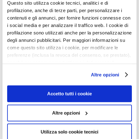
Questo sito utilizza cookie tecnici, analitici e di
u
profilazione, anche di terze parti, per personalizzare i
m
contenuti e gli annunci, per fornire funzioni connesse con
s
i social media e per analizzare il traffico web. I cookie di
F
profilazione sono utilizzati anche per la personalizzazione
a
degli annunci pubblicitari. Per maggiori informazioni su
c
come questo sito utilizza i cookie, per modificare le
e
preferenze (inclusa la revoca del consenso, se prestato),
c
nonché per sapere come trattiamo i dati personali –
UOMO ANTI-AGE
UOMO ATTIVI PURI
r
ENERGIZING CREAM-GEL
HYALURONIC ACID
anche raccolti tramite cookie – può consultare
Altre opzioni
e
l’informativa cookie completa e l’informativa privacy
a
disponibili
qui
. Le ricordiamo che, qualora clicchi su
Daily energizing anti-age
MOISTURIZING LIFTING
m
cream
“Utilizza solo i cookie necessari”, non sarà installato
Accetto tutti i cookie
s
alcun cookie o altro strumento di tracciamento diverso da
€63.80
Product not available
quelli tecnici. Cliccando su “Accetto tutti i cookie”,
E
Altre opzioni
presterà il consenso all’installazione di tutti i cookie
y
utilizzati dal sito. Cliccando su “Altre opzioni”, potrà
e
a
scegliere, in modo più granulare, quali cookie
Utilizza solo cookie tecnici
n
autorizzare.