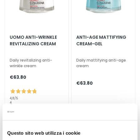
k
s
a
n
d
UOMO ANTI-WRINKLE
ANTI-AGE MATTIFYING
E
REVITALIZING CREAM
CREAM-GEL
x
f
Daily revitalizing anti-
Daily mattifying anti-age
o
wrinkle cream
cream
l
i
€63.80
€63.80
a
t
o
4,8
/5
4
r
reviews
s
S
e
Questo sito web utilizza i cookie
r