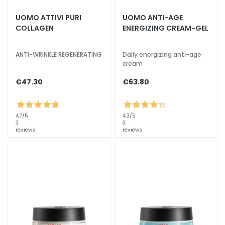
a
UOMO ATTIVI PURI
UOMO ANTI-AGE
l
COLLAGEN
ENERGIZING CREAM-GEL
t
i
ANTI-WRINKLE REGENERATING
Daily energizing anti-age
e
cream
s
€47.30
€63.80
C
l
e
4,7
/5
4,3
/5
a
3
3
reviews
reviews
n
s
e
r
s
M
a
s