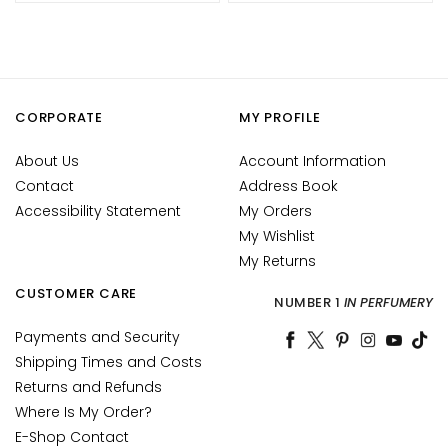
c
e
M
a
g
CORPORATE
MY PROFILE
i
c
About Us
Account Information
h
Contact
Address Book
e
Accessibility Statement
My Orders
C
My Wishlist
o
My Returns
l
l
CUSTOMER CARE
NUMBER 1
IN PERFUMERY
i
s
Payments and Security
t
Shipping Times and Costs
a
Returns and Refunds
r
Where Is My Order?
E-Shop Contact
A