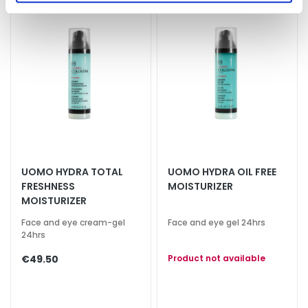
d
L
i
p
C
o
n
t
o
u
r
UOMO HYDRA TOTAL
UOMO HYDRA OIL FREE
FRESHNESS
MOISTURIZER
N
MOISTURIZER
E
Face and eye cream-gel
Face and eye gel 24hrs
E
24hrs
D
€49.50
Product not available
G
o
c