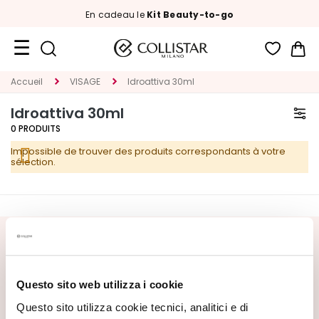
En cadeau le
Kit Beauty-to-go
Mon
Format
Accueil
VISAGE
Idroattiva 30ml
Voyage
Idroattiva 30ml
Nouveautés
0
PRODUITS
Impossible de trouver des produits correspondants à votre
VISAGE
sélection.
C
A
T
É
INSCRIVEZ-VOUS À LA NEWSLETTER
G
O
Nouveautés, offres spéciales et contenus exclusifs vous
R
Questo sito web utilizza i cookie
attendent ! Recevez aussi votre offre de bienvenue :
20%
I
de réduction
sur votre première commande.
Questo sito utilizza cookie tecnici, analitici e di
E